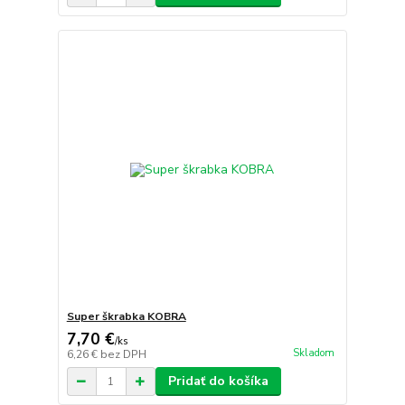
Super škrabka KOBRA
7,70 €
/
ks
Skladom
6,26 €
bez DPH
Pridať do košíka