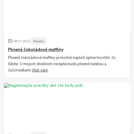
08
.
07
.
2022
Recepty
Plnené čokoládové muffiny
Plnené čokoládové muffiny je možné naplniť úplne hocičím, čo
ľúbite. V mojom dnešnom recepte budú plnené nutelou a
čučoriedkami
čítať celé