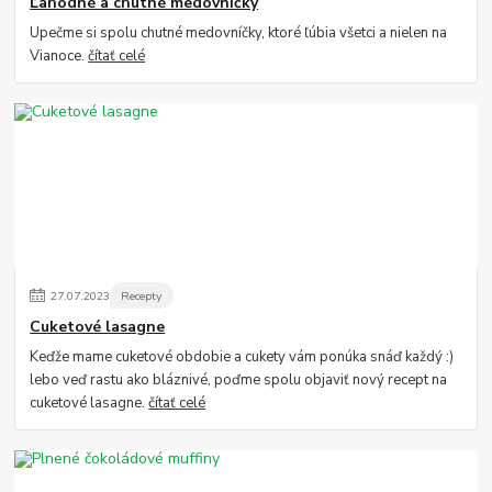
Ľahodné a chutné medovníčky
Upečme si spolu chutné medovníčky, ktoré ľúbia všetci a nielen na
Vianoce.
čítať celé
27
.
07
.
2023
Recepty
Cuketové lasagne
Keďže mame cuketové obdobie a cukety vám ponúka snáď každý :)
lebo veď rastu ako bláznivé, poďme spolu objaviť nový recept na
cuketové lasagne.
čítať celé