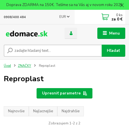
Doprava ZDARMA na 150€. Tešíme sa na Vás aj v novom roku 2026
0
ks
EUR
0908/400 484
za
0 €
Menu
Hľadať
Úvod
ZNAČKY
Reproplast
Reproplast
Upresniť parametre
Najnovšie
Najlacnejšie
Najdrahšie
Zobrazujem 1-2 z 2