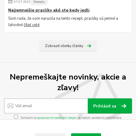
07
.
07
.
2022
Recepty
Najjemnejšie praclíky aké ste kedy jedli
Som rada, že som narazila na tento recept, praclíky sú jemné a
ľahodné
čítať celé
Zobraziť všetky články
Nepremeškajte novinky, akcie a
zľavy!
Prihlásiť sa
Súhlasím so
spracovaním osobných údajov
za účelom zasielania newslettera.
Môžete sa kedykoľvek odhlásiť. Zasielame raz za 14 dní.