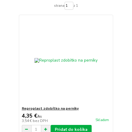
strana
z 1
Reproplast zdobítko na perníky
4,35 €
/
ks
Skladom
3,54 €
bez DPH
Pridať do košíka