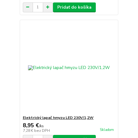
Pridať do košíka
Elektrický lapač hmyzu LED 230V/1,2W
8,95 €
/
ks
Skladom
7,28 €
bez DPH