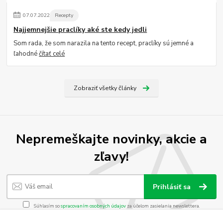
07
.
07
.
2022
Recepty
Najjemnejšie praclíky aké ste kedy jedli
Som rada, že som narazila na tento recept, praclíky sú jemné a
ľahodné
čítať celé
Zobraziť všetky články
Nepremeškajte novinky, akcie a
zľavy!
Prihlásiť sa
Súhlasím so
spracovaním osobných údajov
za účelom zasielania newslettera.
Môžete sa kedykoľvek odhlásiť. Zasielame raz za 14 dní.