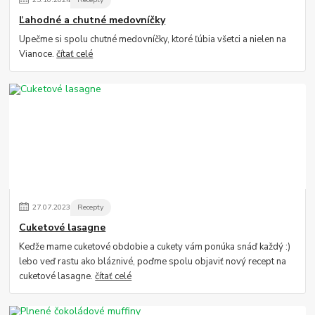
Ľahodné a chutné medovníčky
Upečme si spolu chutné medovníčky, ktoré ľúbia všetci a nielen na
Vianoce.
čítať celé
27
.
07
.
2023
Recepty
Cuketové lasagne
Keďže mame cuketové obdobie a cukety vám ponúka snáď každý :)
lebo veď rastu ako bláznivé, poďme spolu objaviť nový recept na
cuketové lasagne.
čítať celé