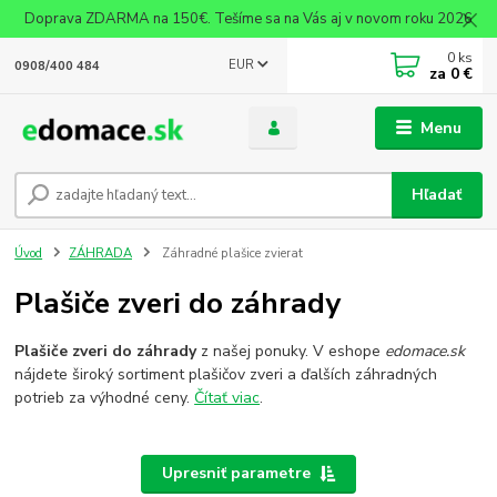
Doprava ZDARMA na 150€. Tešíme sa na Vás aj v novom roku 2026
0
ks
EUR
0908/400 484
za
0 €
Menu
Hľadať
Úvod
ZÁHRADA
Záhradné plašice zvierat
Plašiče zveri do záhrady
Plašiče zveri do záhrady
z našej ponuky. V eshope
edomace.sk
nájdete široký sortiment plašičov zveri a ďalších záhradných
potrieb za výhodné ceny.
Čítať viac
.
Upresniť parametre