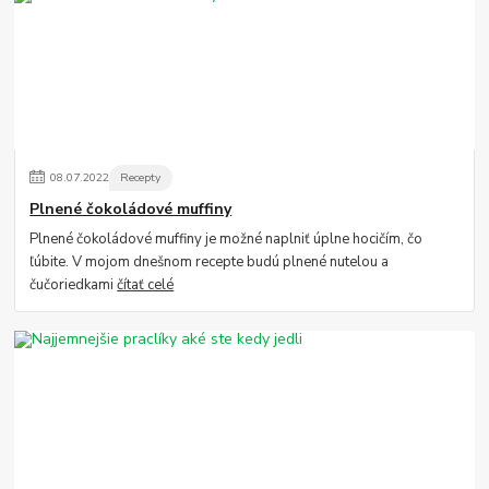
08
.
07
.
2022
Recepty
Plnené čokoládové muffiny
Plnené čokoládové muffiny je možné naplniť úplne hocičím, čo
ľúbite. V mojom dnešnom recepte budú plnené nutelou a
čučoriedkami
čítať celé