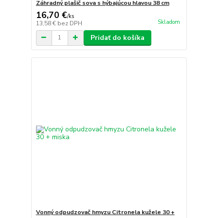
Záhradný plašič sova s hýbajúcou hlavou 38 cm
16,70 €
/
ks
Skladom
13,58 €
bez DPH
Pridať do košíka
Vonný odpudzovač hmyzu Citronela kužele 30 +