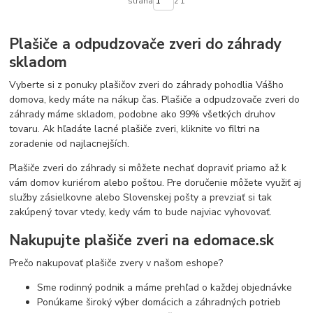
strana
z 1
Plašiče a odpudzovače zveri do záhrady
skladom
Vyberte si z ponuky plašičov zveri do záhrady pohodlia Vášho
domova, kedy máte na nákup čas. Plašiče a odpudzovače zveri do
záhrady máme skladom, podobne ako 99% všetkých druhov
tovaru. Ak hľadáte lacné plašiče zveri, kliknite vo filtri na
zoradenie od najlacnejších.
Plašiče zveri do záhrady si môžete nechať dopraviť priamo až k
vám domov kuriérom alebo poštou. Pre doručenie môžete využiť aj
služby zásielkovne alebo Slovenskej pošty a prevziať si tak
zakúpený tovar vtedy, kedy vám to bude najviac vyhovovať.
Nakupujte plašiče zveri na edomace.sk
Prečo nakupovať plašiče zvery v našom eshope?
Sme rodinný podnik a máme prehľad o každej objednávke
Ponúkame široký výber domácich a záhradných potrieb