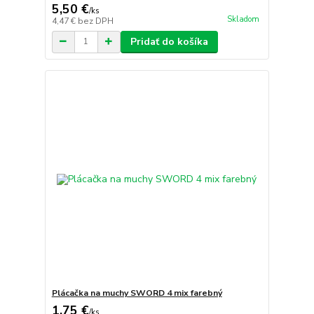
5,50 €
/
ks
Skladom
4,47 €
bez DPH
Pridať do košíka
Plácačka na muchy SWORD 4 mix farebný
1,75 €
/
ks