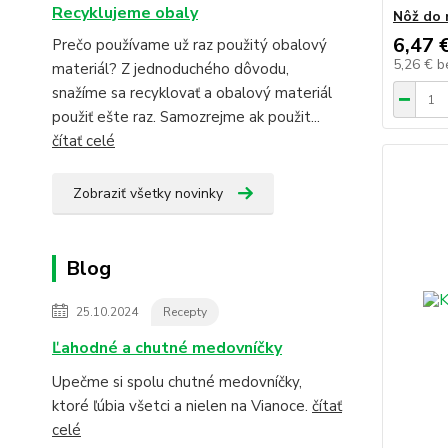
Recyklujeme obaly
Nôž do 
6,47 
Prečo používame už raz použitý obalový
5,26 €
b
materiál? Z jednoduchého dôvodu,
snažíme sa recyklovať a obalový materiál
použiť ešte raz. Samozrejme ak použit...
čítať celé
Zobraziť všetky novinky
Blog
25.10.2024
Recepty
Ľahodné a chutné medovníčky
Upečme si spolu chutné medovníčky,
ktoré ľúbia všetci a nielen na Vianoce.
čítať
celé