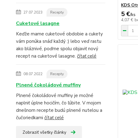
KDS Otv
27.07.2023
Recepty
5 €
/
ks
4,07 €
b
Cuketové lasagne
Keďže mame cuketové obdobie a cukety
vám ponúka snáď každý :) lebo veď rastu
ako bláznivé, poďme spolu objaviť nový
recept na cuketové lasagne.
čítať celé
08.07.2022
Recepty
Plnené čokoládové muffiny
Plnené čokoládové muffiny je možné
naplniť úplne hocičím, čo ľúbite. V mojom
dnešnom recepte budú plnené nutelou a
čučoriedkami
čítať celé
Zobraziť všetky články