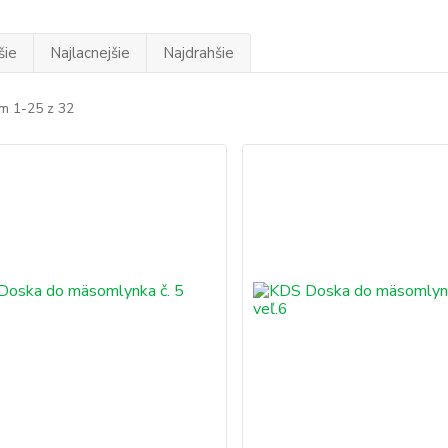
šie
Najlacnejšie
Najdrahšie
m 1-25 z 32