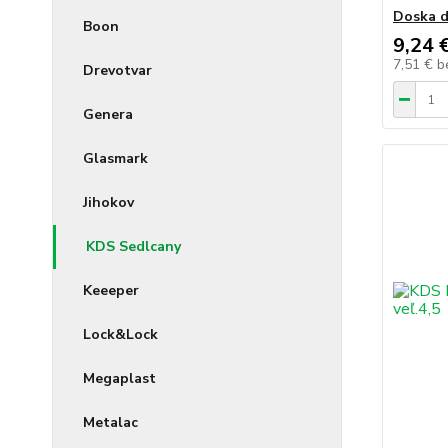
Doska d
Boon
9,24 
7,51 €
b
Drevotvar
Genera
Glasmark
Jihokov
KDS Sedlcany
Keeeper
Lock&Lock
Megaplast
Metalac