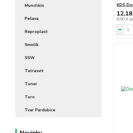
KDS Dos
Munchkin
12,18
Pešava
9,90 €
b
Reproplast
Smolík
SSW
Tatrasvit
Toner
Toro
Tvar Pardubice
Novinky