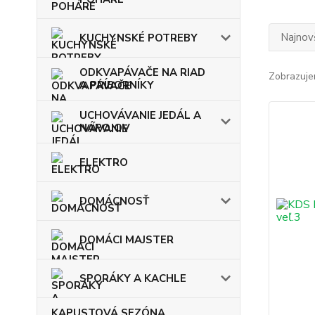
Najnov
KUCHYNSKÉ POTREBY
ODKVAPÁVAČE NA RIAD
Zobrazuje
A PRÍBORNÍKY
UCHOVÁVANIE JEDÁL A
NÁPOJOV
ELEKTRO
DOMÁCNOSŤ
DOMÁCI MAJSTER
SPORÁKY A KACHLE
KAPUSTOVÁ SEZÓNA