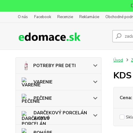
D
O nás
Facebook
Recenzie
Reklamácie
Obchodné pod
Úvod
POTREBY PRE DETI
KDS 
VARENIE
Cena:
PEČENIE
DARČEKOVÝ PORCELÁN
Skl
A SKLO
POHÁRE