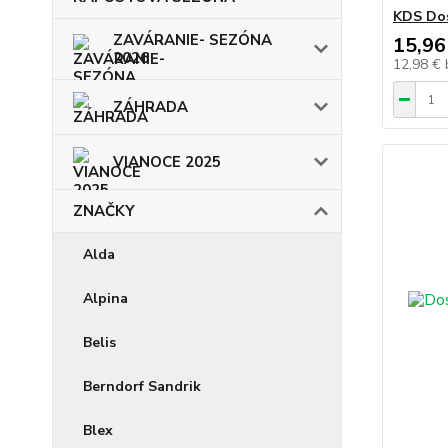
KDS Dos
ZAVÁRANIE- SEZÓNA
15,96
2026
12,98 €
ZÁHRADA
VIANOCE 2025
ZNAČKY
Alda
Alpina
Belis
Berndorf Sandrik
Blex