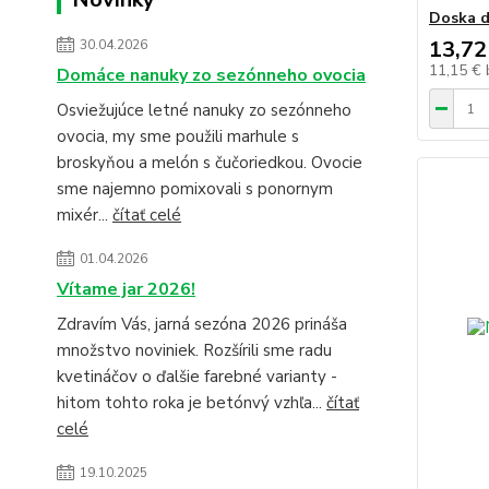
Doska d
13,72
30.04.2026
11,15 €
Domáce nanuky zo sezónneho ovocia
Osviežujúce letné nanuky zo sezónneho
ovocia, my sme použili marhule s
broskyňou a melón s čučoriedkou. Ovocie
sme najemno pomixovali s ponornym
mixér...
čítať celé
01.04.2026
Vítame jar 2026!
Zdravím Vás, jarná sezóna 2026 prináša
množstvo noviniek. Rozšírili sme radu
kvetináčov o ďalšie farebné varianty -
hitom tohto roka je betónvý vzhľa...
čítať
celé
19.10.2025