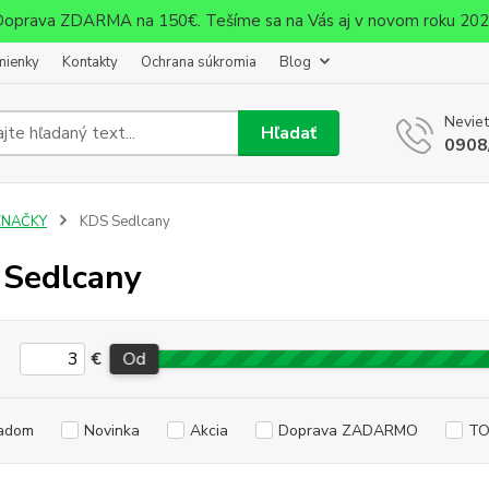
oprava ZDARMA na 150€. Tešíme sa na Vás aj v novom roku 20
mienky
Kontakty
Ochrana súkromia
Blog
Neviet
Hľadať
0908
ZNAČKY
KDS Sedlcany
Sedlcany
€
Od
adom
Novinka
Akcia
Doprava ZADARMO
TO