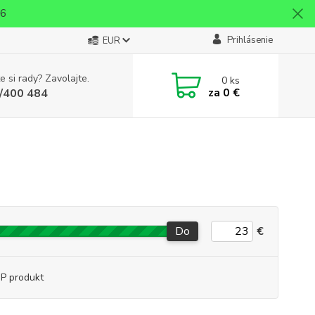
26
Prihlásenie
EUR
e si rady? Zavolajte.
0
ks
za
0 €
/400 484
Do
€
P produkt