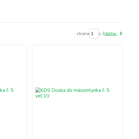
strana
z 2
ďalšie