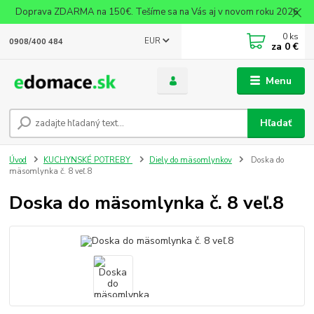
Doprava ZDARMA na 150€. Tešíme sa na Vás aj v novom roku 2026
0
ks
EUR
0908/400 484
za
0 €
Menu
Hľadať
Úvod
KUCHYNSKÉ POTREBY
Diely do mäsomlynkov
Doska do
mäsomlynka č. 8 veľ.8
Doska do mäsomlynka č. 8 veľ.8