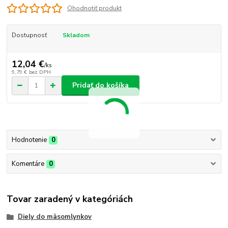
Ohodnotiť produkt
Dostupnosť
Skladom
12,04 €
/
ks
9,79 €
bez DPH
Pridať do košíka
Hodnotenie
0
Komentáre
0
Tovar zaradený v kategóriách
Diely do mäsomlynkov