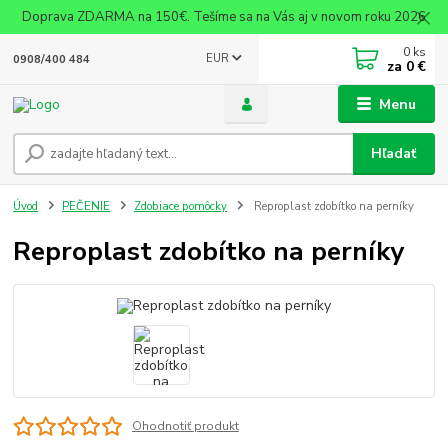
Doprava ZDARMA na 150€. Tešíme sa na Vás aj v novom roku 2026
0
ks
EUR
0908/400 484
za
0 €
Menu
Hľadať
Úvod
PEČENIE
Zdobiace pomôcky
Reproplast zdobítko na perníky
Reproplast zdobítko na perníky
Ohodnotiť produkt