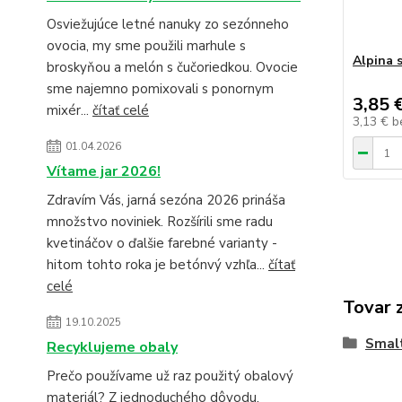
Osviežujúce letné nanuky zo sezónneho
ovocia, my sme použili marhule s
Alpina 
broskyňou a melón s čučoriedkou. Ovocie
sme najemno pomixovali s ponornym
3,85 
mixér...
čítať celé
3,13 €
b
01.04.2026
Vítame jar 2026!
Zdravím Vás, jarná sezóna 2026 prináša
množstvo noviniek. Rozšírili sme radu
kvetináčov o ďalšie farebné varianty -
hitom tohto roka je betónvý vzhľa...
čítať
celé
Tovar 
19.10.2025
Smal
Recyklujeme obaly
Prečo používame už raz použitý obalový
materiál? Z jednoduchého dôvodu,