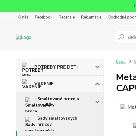
D
O nás
Facebook
Recenzie
Reklamácie
Obchodné pod
Úvod
POTREBY PRE DETI
Meta
VARENIE
CAP
Smaltované hrnce a
randlíky
Sady smaltovaných
hrncov