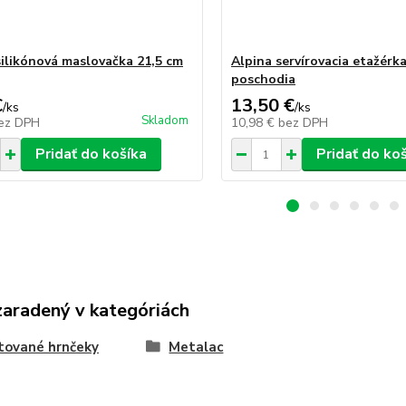
silikónová maslovačka 21,5 cm
Alpina servírovacia etažérka
poschodia
€
13,50 €
/
ks
/
ks
Skladom
ez DPH
10,98 €
bez DPH
Pridať do košíka
Pridať do ko
zaradený v kategóriách
tované hrnčeky
Metalac