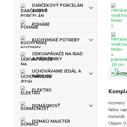
DARČEKOVÝ PORCELÁN
A SKLO
POHÁRE
KUCHYNSKÉ POTREBY
ODKVAPÁVAČE NA RIAD
A PRÍBORNÍKY
UCHOVÁVANIE JEDÁL A
Kompl
NÁPOJOV
ELEKTRO
Komple
rozmery:
DOMÁCNOSŤ
farba: ca
materiál
DOMÁCI MAJSTER
Objem: 0.