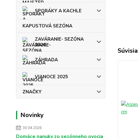
SPORÁKY A KACHLE
KAPUSTOVÁ SEZÓNA
ZAVÁRANIE- SEZÓNA
2026
Súvisia
ZÁHRADA
VIANOCE 2025
ZNAČKY
Novinky
30.04.2026
Domáce nanuky zo sezónneho ovocia