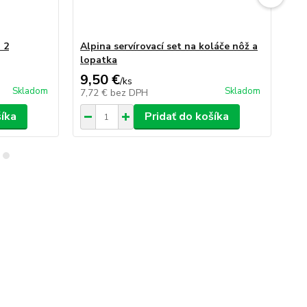
 2
Alpina servírovací set na koláče nôž a
Al
lopatka
9,50 €
12
/
ks
Skladom
Skladom
7,72 €
bez DPH
10
šíka
Pridať do košíka