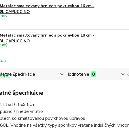
Metalac smaltovaný hrniec s pokrievkou 16 cm -
2L CAPUCCINO
Metalac smaltovaný hrniec s pokrievkou 18 cm -
3L CAPUCCINO
etné špecifikácie
Hodnotenie
0
K
tné špecifikácie
 11.5x16.5x9.5cm
ppucino / hnedé vnútro
: plech so smaltovanou povrchovou úpravou
80L. Vhodné na všetky typy sporákov vrátane indukčných, vhodn