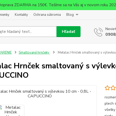
oprava ZDARMA na 150€. Tešíme sa na Vás aj v novom roku 20
mienky
Kontakty
Ochrana súkromia
Blog
Neviet
Hľadať
0908
VARENIE
Smaltované hrnčeky
Metalac Hrnček smaltovaný s výlevko
lac Hrnček smaltovaný s výlevko
UCCINO
rozmer
plech 
všetky
riadu