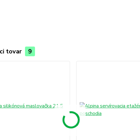
ci tovar
9