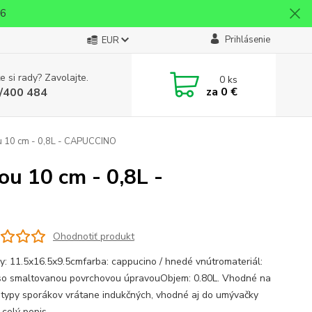
26
Prihlásenie
EUR
e si rady? Zavolajte.
0
ks
za
0 €
/400 484
u 10 cm - 0,8L - CAPUCCINO
u 10 cm - 0,8L -
Ohodnotiť produkt
y: 11.5x16.5x9.5cmfarba: cappucino / hnedé vnútromateriál:
so smaltovanou povrchovou úpravouObjem: 0.80L. Vhodné na
 typy sporákov vrátane indukčných, vhodné aj do umývačky
.
celý popis