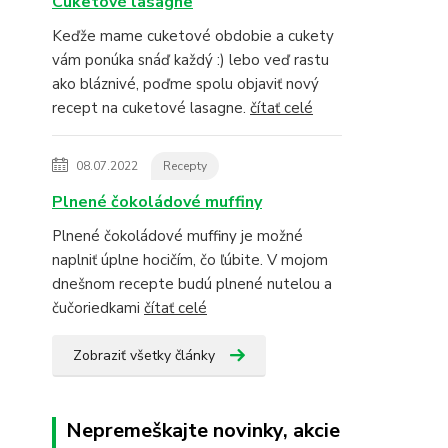
Cuketové lasagne
Keďže mame cuketové obdobie a cukety
vám ponúka snáď každý :) lebo veď rastu
ako bláznivé, poďme spolu objaviť nový
recept na cuketové lasagne.
čítať celé
08.07.2022
Recepty
Plnené čokoládové muffiny
Plnené čokoládové muffiny je možné
naplniť úplne hocičím, čo ľúbite. V mojom
dnešnom recepte budú plnené nutelou a
čučoriedkami
čítať celé
Zobraziť všetky články
Nepremeškajte novinky, akcie