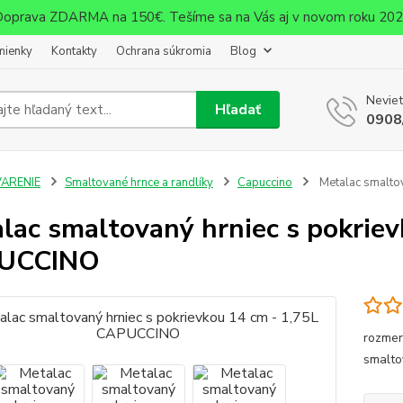
oprava ZDARMA na 150€. Tešíme sa na Vás aj v novom roku 20
mienky
Kontakty
Ochrana súkromia
Blog
Neviet
Hľadať
0908
VARENIE
Smaltované hrnce a randlíky
Capuccino
Metalac smalto
lac smaltovaný hrniec s pokriev
UCCINO
rozmer
smalto