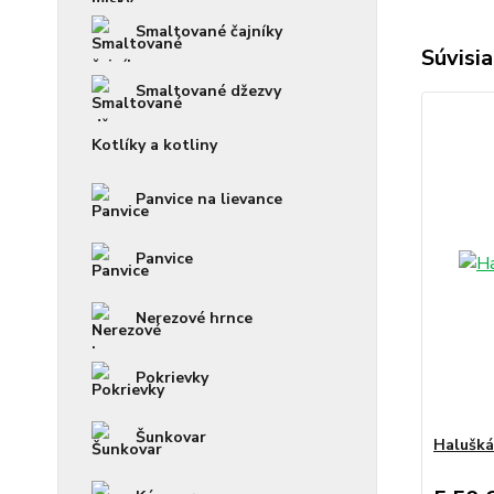
Smaltované čajníky
Súvisia
Smaltované džezvy
Kotlíky a kotliny
Panvice na lievance
Panvice
Nerezové hrnce
Pokrievky
Šunkovar
Haluškár