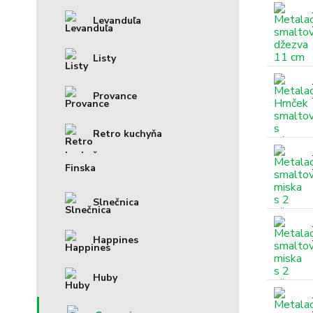
Levanduľa
Listy
Provance
Retro kuchyňa
Finska
Slnečnica
Happines
Huby