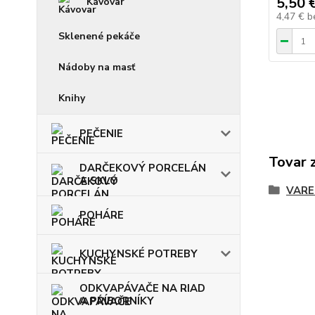
5,50 
Kávovar
4,47 €
b
Sklenené pekáče
Nádoby na masť
Knihy
PEČENIE
Tovar 
DARČEKOVÝ PORCELÁN
A SKLO
VARE
POHÁRE
KUCHYNSKÉ POTREBY
ODKVAPÁVAČE NA RIAD
A PRÍBORNÍKY