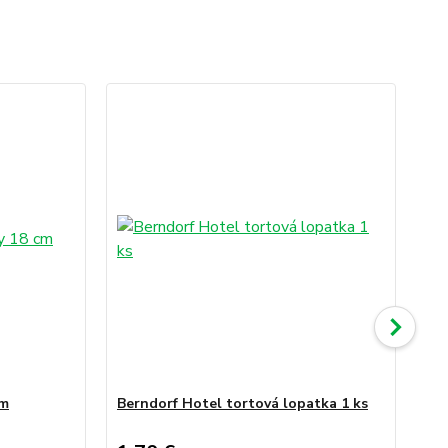
cm
Berndorf Hotel tortová lopatka 1 ks
Alp
cm