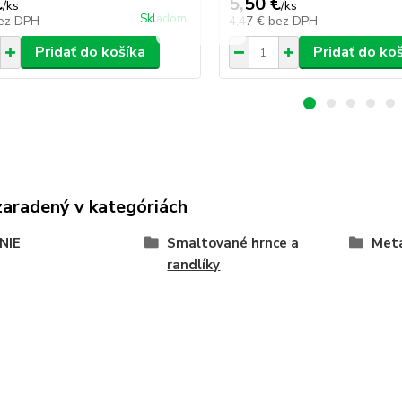
€
5,50 €
/
ks
/
ks
Skladom
ez DPH
4,47 €
bez DPH
Pridať do košíka
Pridať do ko
zaradený v kategóriách
NIE
Smaltované hrnce a
Met
randlíky