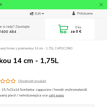
26
Prihlásenie
EUR
e si rady? Zavolajte.
0
ks
za
0 €
/400 484
vaný hrniec s pokrievkou 14 cm - 1,75L CAPUCCINO
kou 14 cm - 1,75L
Ohodnotiť produkt
: 15.7x21x14.5cmfarba: cappucino / hnedé vnútromateriál:
vaný plech / nehrdzavejúca oce
celý popis