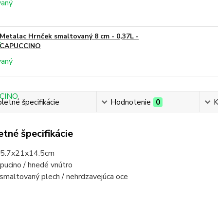
Metalac Hrnček smaltovaný 8 cm - 0,37L -
CAPUCCINO
etné špecifikácie
Hodnotenie
0
K
tné špecifikácie
15.7x21x14.5cm
ppucino / hnedé vnútro
 smaltovaný plech / nehrdzavejúca oce