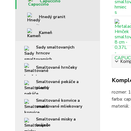
Capuccino
Hnedý granit
Kameň
Sady smaltovaných
hrncov
Kompl
Smaltované hrnčeky
Komple
Smaltované pekáče a
plechy
rozmer: 
farba: ca
Smaltované konvice a
materiál:
smaltované mliekovary
Smaltované misky a
krájače