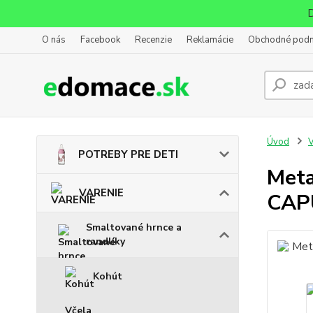
D
O nás
Facebook
Recenzie
Reklamácie
Obchodné pod
Úvod
POTREBY PRE DETI
Meta
VARENIE
CAP
Smaltované hrnce a
randlíky
Kohút
Včela