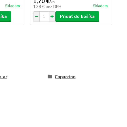
1,70 €
14
/
ks
Skladom
Skladom
1,38 €
bez DPH
12
šíka
Pridať do košíka
alac
Capuccino