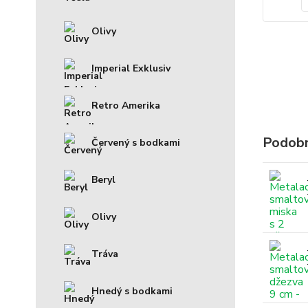
Olivy
Imperial Exklusiv
Retro Amerika
Podobn
Červený s bodkami
Beryl
Olivy
Tráva
Hnedý s bodkami