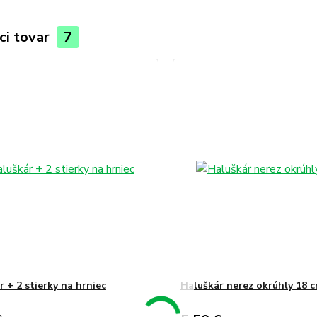
ci tovar
7
 + 2 stierky na hrniec
Haluškár nerez okrúhly 18 