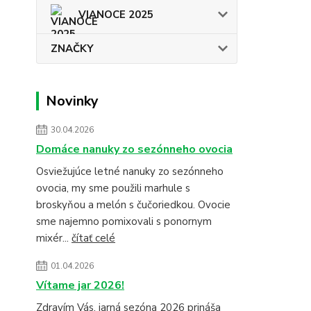
VIANOCE 2025
ZNAČKY
Novinky
30.04.2026
Domáce nanuky zo sezónneho ovocia
Osviežujúce letné nanuky zo sezónneho
ovocia, my sme použili marhule s
broskyňou a melón s čučoriedkou. Ovocie
sme najemno pomixovali s ponornym
mixér...
čítať celé
01.04.2026
Vítame jar 2026!
Zdravím Vás, jarná sezóna 2026 prináša