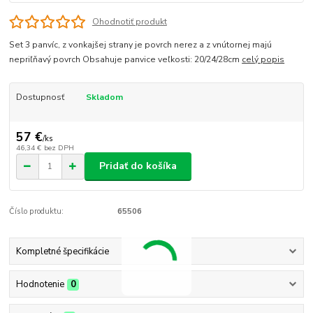
Ohodnotiť produkt
Set 3 panvíc, z vonkajšej strany je povrch nerez a z vnútornej majú
nepriľňavý povrch Obsahuje panvice veľkosti: 20/24/28cm
celý popis
Dostupnosť
Skladom
57 €
/
ks
46,34 €
bez DPH
Pridať do košíka
Číslo produktu:
65506
Kompletné špecifikácie
Hodnotenie
0