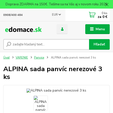
Doprava ZDARMA na 150€. Tešíme sa na Vás aj v novom roku 2026
0
ks
EUR
0908/400 484
za
0 €
Menu
Hľadať
Úvod
VARENIE
Panvice
ALPINA sada panvíc nerezové 3 ks
ALPINA sada panvíc nerezové 3
ks