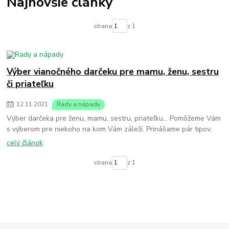
Najnovšie články
strana
z 1
Výber vianočného darčeku pre mamu, ženu, sestru
či priateľku
12
.
11
.
2021
Rady a nápady
Výber darčeka pre ženu, mamu, sestru, priateľku... Pomôžeme Vám
s výberom pre niekoho na kom Vám záleží. Prinášame pár tipov.
celý článok
strana
z 1