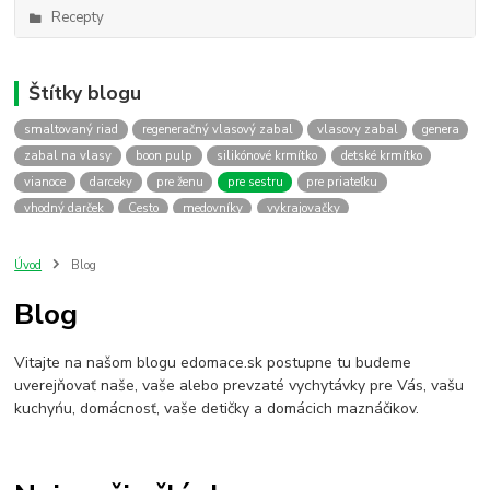
Recepty
Štítky blogu
smaltovaný riad
regeneračný vlasový zabal
vlasovy zabal
genera
zabal na vlasy
boon pulp
silikónové krmítko
detské krmítko
vianoce
darceky
pre ženu
pre sestru
pre priateľku
vhodný darček
Cesto
medovníky
vykrajovačky
Úvod
Blog
Blog
Vitajte na našom blogu edomace.sk postupne tu budeme
uverejňovať naše, vaše alebo prevzaté vychytávky pre Vás, vašu
kuchyńu, domácnosť, vaše detičky a domácich maznáčikov.