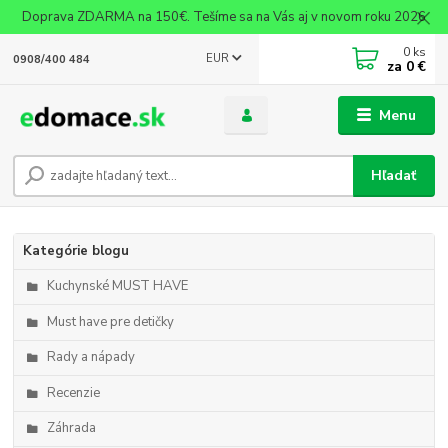
Doprava ZDARMA na 150€. Tešíme sa na Vás aj v novom roku 2026
0
ks
EUR
0908/400 484
za
0 €
Menu
Hľadať
Kategórie blogu
Kuchynské MUST HAVE
Must have pre detičky
Rady a nápady
Recenzie
Záhrada