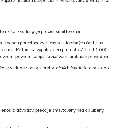
ikajúci z hľadiska bezpečnosti. Smaltovaný povlak chráni
o na to, ako funguje proces smaltovania.
á zmesou porcelánových častíc a farebných častíc na
o riadu. Potom sa vypáli v peci pri teplotách od 1 000
pevnom, pevnom spojení a žiarivom farebnom prevedení.
ôžete variť bez obáv z prebytočných častíc železa alebo
 niekoľko dôvodov, prečo je smaltovaný riad obľúbený.