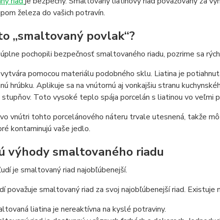
ný riad
je bezpečný. Smaltovaný liatinový riad považovaný za vyn
pom železa do vašich potravín.
 to „smaltovaný povlak“?
plne pochopili bezpečnosť smaltovaného riadu, pozrime sa rýchl
vytvára pomocou materiálu podobného sklu. Liatina je potiahnut
ú hrúbku. Aplikuje sa na vnútornú aj vonkajšiu stranu kuchynskéh
stupňov. Toto vysoké teplo spája porcelán s liatinou vo veľmi 
e vo vnútri tohto porcelánového náteru trvale utesnená, takže m
oré kontaminujú vaše jedlo.
ú výhody smaltovaného riadu
ľudí je smaltovaný riad najobľúbenejší.
í považuje smaltovaný riad za svoj najobľúbenejší riad. Existuje
ltovaná liatina je nereaktívna na kyslé potraviny.