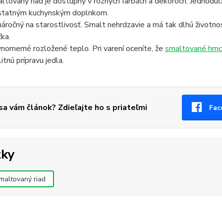
ltovaný riad je dostupný v rôznych farbách a dekoroch. Jednodu
statným kuchynským doplnkom.
áročný na starostlivosť. Smalt nehrdzavie a má tak dlhú životnosť
čka.
nomerné rozložené teplo. Pri varení oceníte, že
smaltované hrn
itnú prípravu jedla.
 sa vám článok? Zdieľajte ho s priateľmi
Fac
tky
maltovaný riad