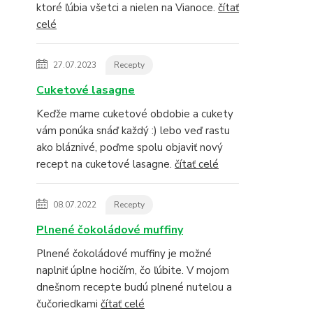
ktoré ľúbia všetci a nielen na Vianoce.
čítať
celé
27.07.2023
Recepty
Cuketové lasagne
Keďže mame cuketové obdobie a cukety
vám ponúka snáď každý :) lebo veď rastu
ako bláznivé, poďme spolu objaviť nový
recept na cuketové lasagne.
čítať celé
08.07.2022
Recepty
Plnené čokoládové muffiny
Plnené čokoládové muffiny je možné
naplniť úplne hocičím, čo ľúbite. V mojom
dnešnom recepte budú plnené nutelou a
čučoriedkami
čítať celé