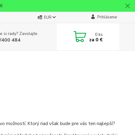
26
Prihlásenie
EUR
e si rady? Zavolajte.
0
ks
za
0 €
/400 484
vo možností. Ktorý riad však bude pre vás ten najlepší?