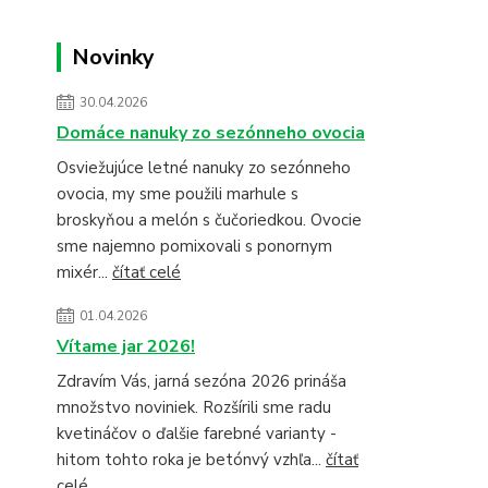
Novinky
30.04.2026
Domáce nanuky zo sezónneho ovocia
Osviežujúce letné nanuky zo sezónneho
ovocia, my sme použili marhule s
broskyňou a melón s čučoriedkou. Ovocie
sme najemno pomixovali s ponornym
mixér...
čítať celé
01.04.2026
Vítame jar 2026!
Zdravím Vás, jarná sezóna 2026 prináša
množstvo noviniek. Rozšírili sme radu
kvetináčov o ďalšie farebné varianty -
hitom tohto roka je betónvý vzhľa...
čítať
celé