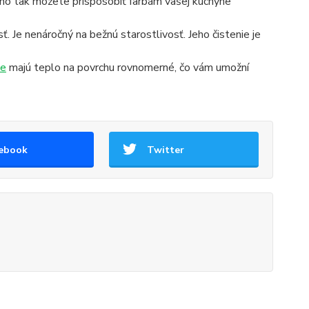
cho tak môžete prispôsobiť farbám vašej kuchyne
. Je nenáročný na bežnú starostlivosť. Jeho čistenie je
ce
majú teplo na povrchu rovnomerné, čo vám umožní
ebook
Twitter