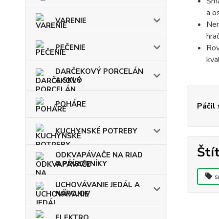
Sma
a o
VARENIE
Nen
hra
PEČENIE
Rov
kval
DARČEKOVÝ PORCELÁN
A SKLO
POHÁRE
Páčil
KUCHYNSKÉ POTREBY
Ští
ODKVAPÁVAČE NA RIAD
A PRÍBORNÍKY
s
UCHOVÁVANIE JEDÁL A
NÁPOJOV
ELEKTRO