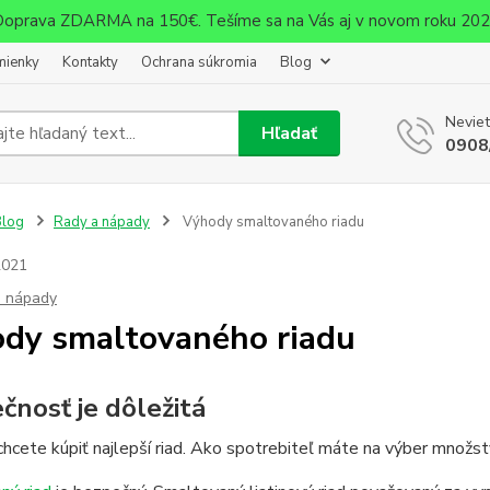
oprava ZDARMA na 150€. Tešíme sa na Vás aj v novom roku 20
mienky
Kontakty
Ochrana súkromia
Blog
Neviet
Hľadať
0908
Blog
Rady a nápady
Výhody smaltovaného riadu
2021
a nápady
dy smaltovaného riadu
čnosť je dôležitá
 chcete kúpiť najlepší riad. Ako spotrebiteľ máte na výber množst