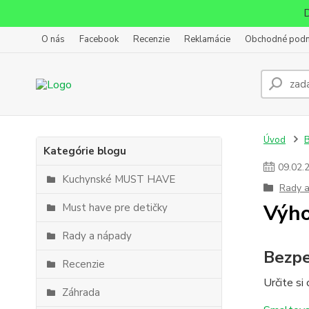
D
O nás
Facebook
Recenzie
Reklamácie
Obchodné pod
Úvod
Kategórie blogu
09
.
02
.
Kuchynské MUST HAVE
Rady 
Výho
Must have pre detičky
Rady a nápady
Bezpe
Recenzie
Určite si
Záhrada