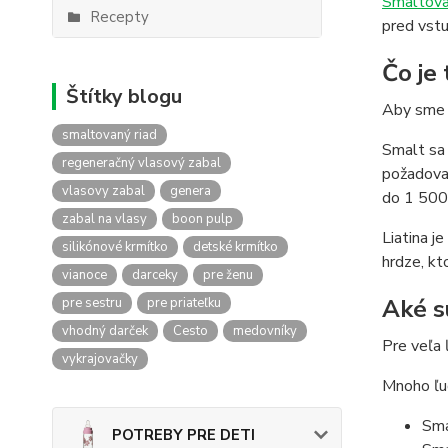
Smaltova
Recepty
pred vstu
Čo je
Štítky blogu
Aby sme ú
smaltovaný riad
Smalt sa 
regeneračný vlasový zabal
požadovan
vlasovy zabal
genera
do 1 500 
zabal na vlasy
boon pulp
Liatina j
silikónové krmítko
detské krmítko
hrdze, kt
vianoce
darceky
pre ženu
Aké s
pre sestru
pre priateľku
vhodný darček
Cesto
medovníky
Pre veľa 
vykrajovačky
Mnoho ľud
Sma
POTREBY PRE DETI