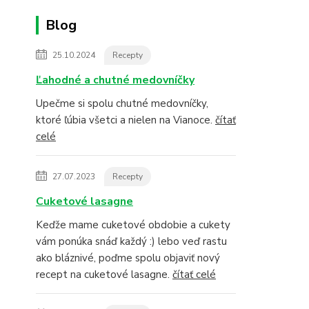
Blog
25.10.2024
Recepty
Ľahodné a chutné medovníčky
Upečme si spolu chutné medovníčky,
ktoré ľúbia všetci a nielen na Vianoce.
čítať
celé
27.07.2023
Recepty
Cuketové lasagne
Keďže mame cuketové obdobie a cukety
vám ponúka snáď každý :) lebo veď rastu
ako bláznivé, poďme spolu objaviť nový
recept na cuketové lasagne.
čítať celé