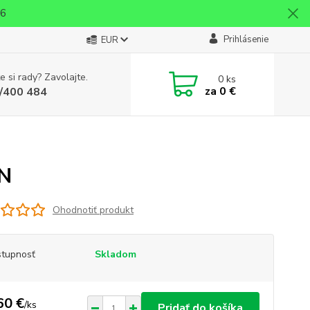
26
Prihlásenie
EUR
e si rady? Zavolajte.
0
ks
za
0 €
/400 484
ON
Ohodnotiť produkt
tupnosť
Skladom
60 €
/
ks
Pridať do košíka