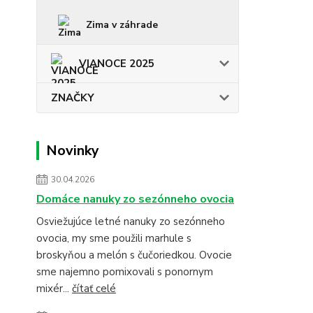
Zima v záhrade
VIANOCE 2025
ZNAČKY
Novinky
30.04.2026
Domáce nanuky zo sezónneho ovocia
Osviežujúce letné nanuky zo sezónneho
ovocia, my sme použili marhule s
broskyňou a melón s čučoriedkou. Ovocie
sme najemno pomixovali s ponornym
mixér...
čítať celé