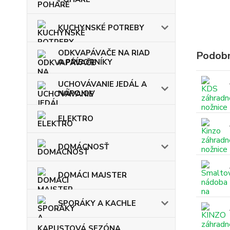
KUCHYNSKÉ POTREBY
ODKVAPÁVAČE NA RIAD
Podobn
A PRÍBORNÍKY
UCHOVÁVANIE JEDÁL A
NÁPOJOV
ELEKTRO
DOMÁCNOSŤ
DOMÁCI MAJSTER
SPORÁKY A KACHLE
KAPUSTOVÁ SEZÓNA