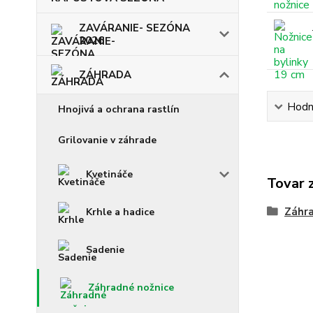
ZAVÁRANIE- SEZÓNA
2026
ZÁHRADA
Hodn
Hnojivá a ochrana rastlín
Grilovanie v záhrade
Kvetináče
Tovar 
Záhra
Krhle a hadice
Sadenie
Záhradné nožnice