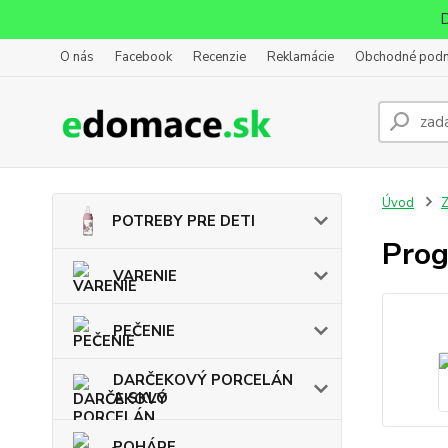
D
O nás
Facebook
Recenzie
Reklamácie
Obchodné pod
Úvod
POTREBY PRE DETI
Prog
VARENIE
PEČENIE
DARČEKOVÝ PORCELÁN
A SKLO
POHÁRE