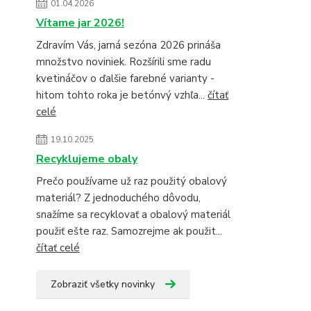
01.04.2026
Vítame jar 2026!
Zdravím Vás, jarná sezóna 2026 prináša
množstvo noviniek. Rozšírili sme radu
kvetináčov o ďalšie farebné varianty -
hitom tohto roka je betónvý vzhľa...
čítať
celé
19.10.2025
Recyklujeme obaly
Prečo používame už raz použitý obalový
materiál? Z jednoduchého dôvodu,
snažíme sa recyklovať a obalový materiál
použiť ešte raz. Samozrejme ak použit...
čítať celé
Zobraziť všetky novinky