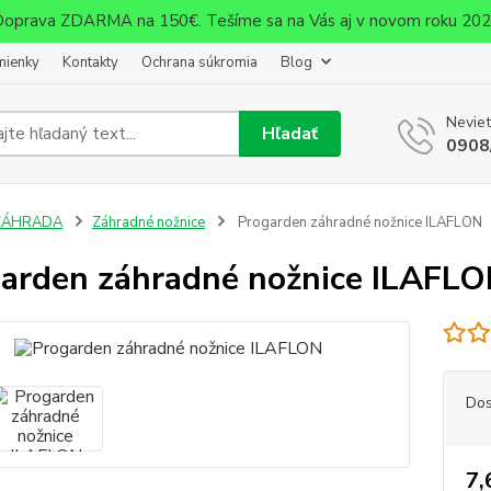
oprava ZDARMA na 150€. Tešíme sa na Vás aj v novom roku 20
mienky
Kontakty
Ochrana súkromia
Blog
Neviet
Hľadať
0908
ZÁHRADA
Záhradné nožnice
Progarden záhradné nožnice ILAFLON
arden záhradné nožnice ILAFL
Dos
7,