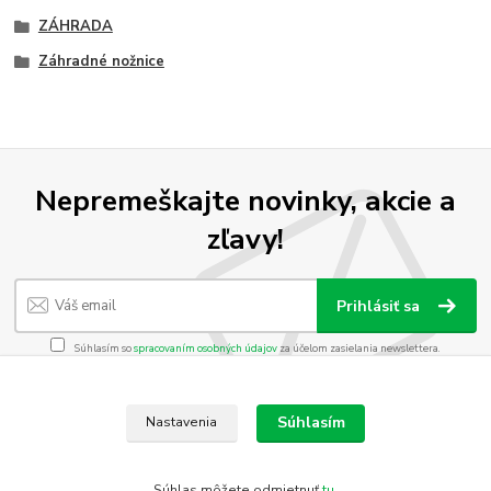
ZÁHRADA
Záhradné nožnice
Nepremeškajte novinky, akcie a
zľavy!
Prihlásiť sa
Súhlasím so
spracovaním osobných údajov
za účelom zasielania newslettera.
Môžete sa kedykoľvek odhlásiť. Zasielame raz za 14 dní.
Súhlasím
Nastavenia
Vytvorené na
Eshop-rychlo.sk
Súhlas môžete odmietnuť
tu
.