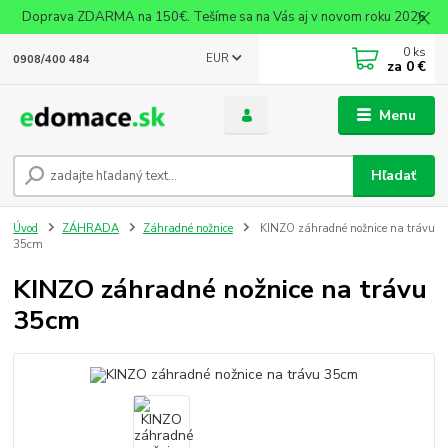
Doprava ZDARMA na 150€. Tešíme sa na Vás aj v novom roku 2026
0
ks
EUR
0908/400 484
za
0 €
Menu
Hľadať
Úvod
ZÁHRADA
Záhradné nožnice
KINZO záhradné nožnice na trávu
35cm
KINZO záhradné nožnice na trávu
35cm