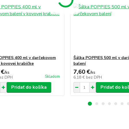
OPPIES 400 ml v darčekovom
Šálka POPPIES 500 ml v da
v kovovej krabičke
balení
 €
7,60 €
/
ks
/
ks
Skladom
ez DPH
6,18 €
bez DPH
Pridať do košíka
Pridať do ko