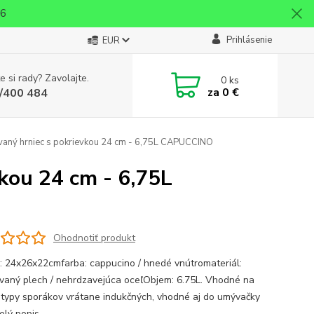
26
Prihlásenie
EUR
e si rady? Zavolajte.
0
ks
za
0 €
/400 484
vaný hrniec s pokrievkou 24 cm - 6,75L CAPUCCINO
kou 24 cm - 6,75L
Ohodnotiť produkt
: 24x26x22cmfarba: cappucino / hnedé vnútromateriál:
vaný plech / nehrdzavejúca oceľObjem: 6.75L. Vhodné na
 typy sporákov vrátane indukčných, vhodné aj do umývačky
elý popis