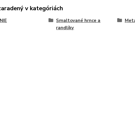
zaradený v kategóriách
NIE
Smaltované hrnce a
Met
randlíky