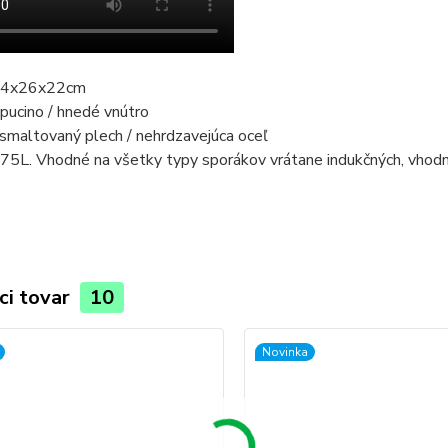
 24x26x22cm
ppucino / hnedé vnútro
 smaltovaný plech / nehrdzavejúca oceľ
75L. Vhodné na všetky typy sporákov vrátane indukčných, vhodn
ci tovar
10
Novinka