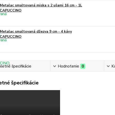
Metalac smaltovaná miska s 2 ušami 16 cm - 1L
CAPUCCINO
Metalac smaltovaná džezva 9 cm - 4 kávy
CAPUCCINO
etné špecifikácie
Hodnotenie
0
K
tné špecifikácie