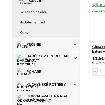
Kávovar
Sklenené pekáče
Nádoby na masť
Knihy
PEČENIE
Šálka P
balení 
DARČEKOVÝ PORCELÁN
11,90
A SKLO
9,67 €
b
POHÁRE
KUCHYNSKÉ POTREBY
ODKVAPÁVAČE NA RIAD
A PRÍBORNÍKY