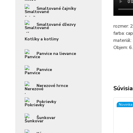
Smaltované čajníky
Smaltované džezvy
rozmer:
farba: ca
Kotlíky a kotliny
materiál:
Objem: 6.
Panvice na lievance
Panvice
Nerezové hrnce
Súvisia
Pokrievky
Novinka
Šunkovar