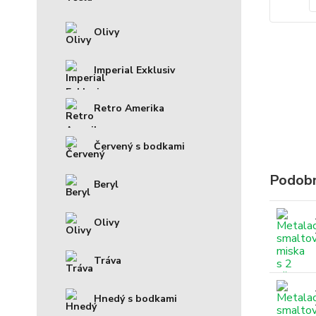
Olivy
Imperial Exklusiv
Retro Amerika
Červený s bodkami
Podobn
Beryl
Olivy
Tráva
Hnedý s bodkami