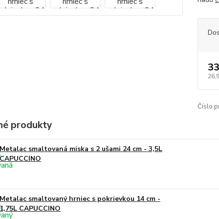
Dos
33
26,
Číslo p
é produkty
Metalac smaltovaná miska s 2 ušami 24 cm - 3,5L
CAPUCCINO
Metalac smaltovaný hrniec s pokrievkou 14 cm -
1,75L CAPUCCINO