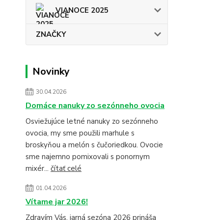
VIANOCE 2025
ZNAČKY
Novinky
30.04.2026
Domáce nanuky zo sezónneho ovocia
Osviežujúce letné nanuky zo sezónneho
ovocia, my sme použili marhule s
broskyňou a melón s čučoriedkou. Ovocie
sme najemno pomixovali s ponornym
mixér...
čítať celé
01.04.2026
Vítame jar 2026!
Zdravím Vás, jarná sezóna 2026 prináša