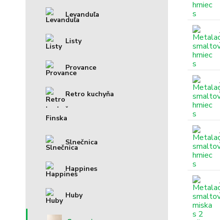
Levanduľa
Listy
Provance
Retro kuchyňa
Finska
Slnečnica
Happines
Huby