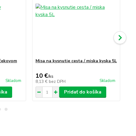
rčekovom
Misa na kysnutie cesta / miska kyska 5L
Mis
10 €
8,
/
ks
Skladom
Skladom
8,13 €
bez DPH
7,
šíka
Pridať do košíka