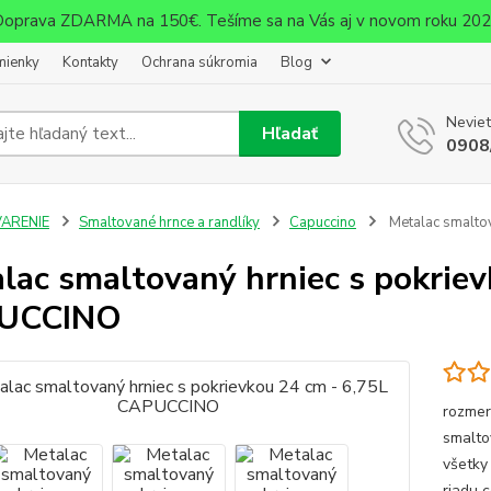
oprava ZDARMA na 150€. Tešíme sa na Vás aj v novom roku 20
mienky
Kontakty
Ochrana súkromia
Blog
Neviet
Hľadať
0908
VARENIE
Smaltované hrnce a randlíky
Capuccino
Metalac smalto
lac smaltovaný hrniec s pokriev
UCCINO
rozmer
smalto
všetky
riadu
c