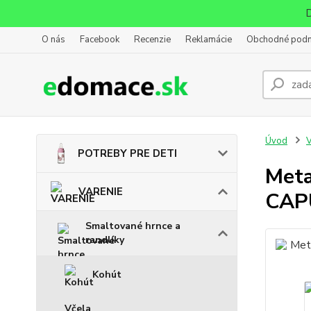
D
O nás
Facebook
Recenzie
Reklamácie
Obchodné pod
Úvod
POTREBY PRE DETI
Meta
VARENIE
CAP
Smaltované hrnce a
randlíky
Kohút
Včela