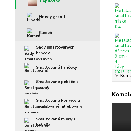
Capuccino
Hnedý granit
Kameň
Sady smaltovaných
hrncov
Smaltované hrnčeky
Kompl
Smaltované pekáče a
plechy
Komple
Smaltované konvice a
smaltované mliekovary
Smaltované misky a
krájače