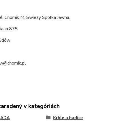
ľ: Chomik M. Swiezy Spolka Jawna,
niana 875
Gdów
ow@chomik.pl
zaradený v kategóriách
RADA
Krhle a hadice