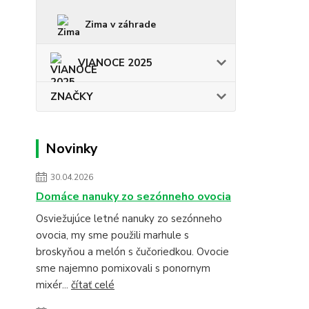
Zima v záhrade
VIANOCE 2025
ZNAČKY
Novinky
30.04.2026
Domáce nanuky zo sezónneho ovocia
Osviežujúce letné nanuky zo sezónneho
ovocia, my sme použili marhule s
broskyňou a melón s čučoriedkou. Ovocie
sme najemno pomixovali s ponornym
mixér...
čítať celé