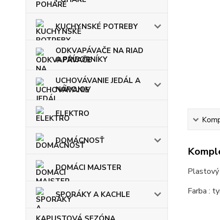
KUCHYNSKÉ POTREBY
ODKVAPÁVAČE NA RIAD
A PRÍBORNÍKY
UCHOVÁVANIE JEDÁL A
NÁPOJOV
ELEKTRO
Kompl
DOMÁCNOSŤ
Komple
DOMÁCI MAJSTER
Plastový 
Farba : t
SPORÁKY A KACHLE
KAPUSTOVÁ SEZÓNA