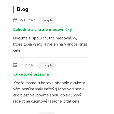
Blog
25.10.2024
Recepty
Ľahodné a chutné medovníčky
Upečme si spolu chutné medovníčky,
ktoré ľúbia všetci a nielen na Vianoce.
čítať
celé
27.07.2023
Recepty
Cuketové lasagne
Keďže mame cuketové obdobie a cukety
vám ponúka snáď každý :) lebo veď rastu
ako bláznivé, poďme spolu objaviť nový
recept na cuketové lasagne.
čítať celé