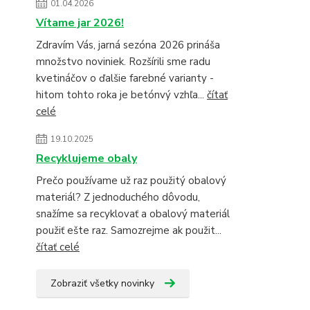
01.04.2026
Vítame jar 2026!
Zdravím Vás, jarná sezóna 2026 prináša
množstvo noviniek. Rozšírili sme radu
kvetináčov o ďalšie farebné varianty -
hitom tohto roka je betónvý vzhľa...
čítať
celé
19.10.2025
Recyklujeme obaly
Prečo používame už raz použitý obalový
materiál? Z jednoduchého dôvodu,
snažíme sa recyklovať a obalový materiál
použiť ešte raz. Samozrejme ak použit...
čítať celé
Zobraziť všetky novinky