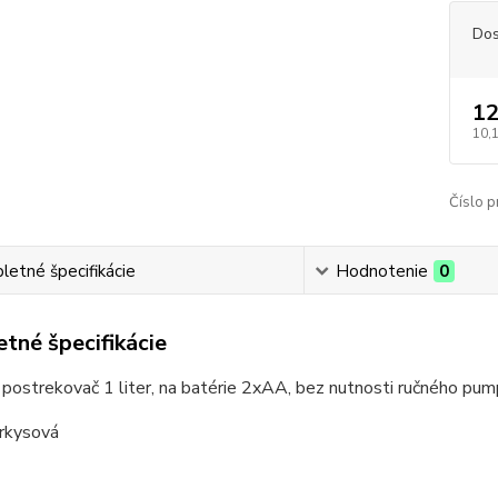
Dos
12
10,
Číslo p
etné špecifikácie
Hodnotenie
0
tné špecifikácie
postrekovač 1 liter, na batérie 2xAA, bez nutnosti ručného pump
yrkysová