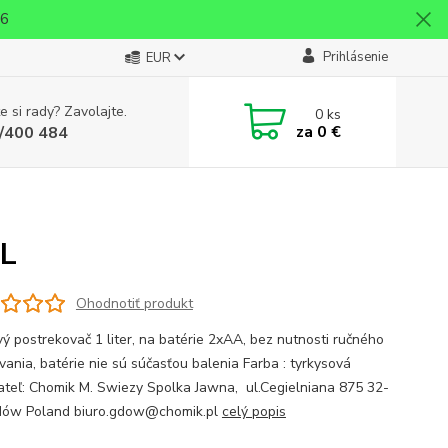
26
Prihlásenie
EUR
e si rady? Zavolajte.
0
ks
za
0 €
/400 484
1L
Ohodnotiť produkt
vý postrekovač 1 liter, na batérie 2xAA, bez nutnosti ručného
ania, batérie nie sú súčasťou balenia Farba : tyrkysová
teľ: Chomik M. Swiezy Spolka Jawna, ul.Cegielniana 875 32-
dów Poland biuro.gdow@chomik.pl
celý popis