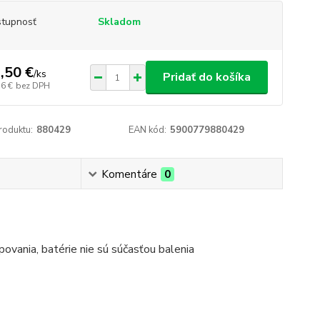
tupnosť
Skladom
,50 €
/
ks
Pridať do košíka
16 €
bez DPH
roduktu:
880429
EAN kód:
5900779880429
Komentáre
0
ovania, batérie nie sú súčasťou balenia