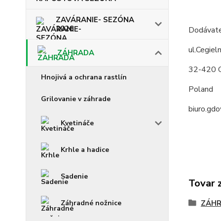
ZAVÁRANIE- SEZÓNA
2026
Dodávate
ul.Cegiel
ZÁHRADA
32-420 
Hnojivá a ochrana rastlín
Poland
Grilovanie v záhrade
biuro.gd
Kvetináče
Krhle a hadice
Sadenie
Tovar 
Záhradné nožnice
ZÁH