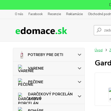
D
O nás
Facebook
Recenzie
Reklamácie
Obchodné pod
Úvod
POTREBY PRE DETI
Gard
VARENIE
PEČENIE
DARČEKOVÝ PORCELÁN
A SKLO
POHÁRE