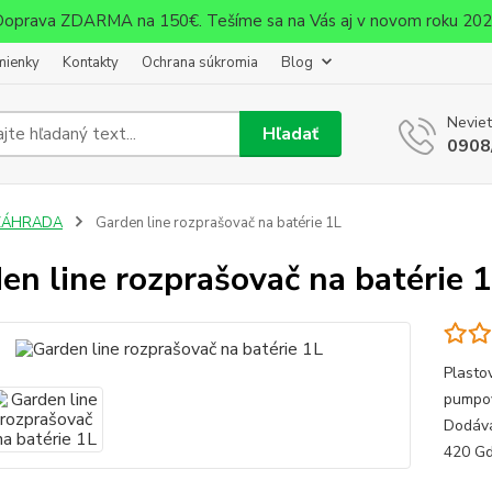
oprava ZDARMA na 150€. Tešíme sa na Vás aj v novom roku 20
mienky
Kontakty
Ochrana súkromia
Blog
Neviet
Hľadať
0908
ZÁHRADA
Garden line rozprašovač na batérie 1L
en line rozprašovač na batérie 
Plasto
pumpov
Dodáva
420 G