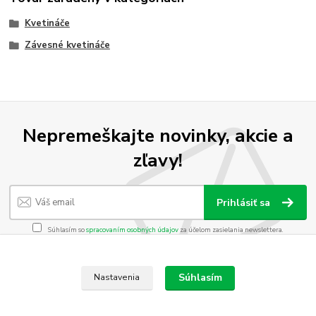
Kvetináče
Závesné kvetináče
Nepremeškajte novinky, akcie a
zľavy!
Prihlásiť sa
Súhlasím so
spracovaním osobných údajov
za účelom zasielania newslettera.
Môžete sa kedykoľvek odhlásiť. Zasielame raz za 14 dní.
Súhlasím
Nastavenia
Vytvorené na
Eshop-rychlo.sk