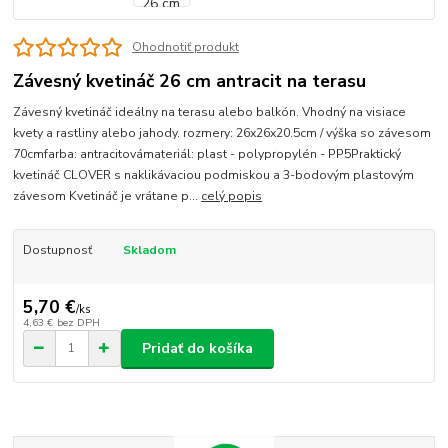
Ohodnotiť produkt
Závesný kvetináč 26 cm antracit na terasu
Závesný kvetináč ideálny na terasu alebo balkón. Vhodný na visiace
kvety a rastliny alebo jahody. rozmery: 26x26x20.5cm / výška so závesom
70cmfarba: antracitovámateriál: plast - polypropylén - PP5Praktický
kvetináč CLOVER s naklikávaciou podmiskou a 3-bodovým plastovým
závesom Kvetináč je vrátane p...
celý popis
Dostupnosť
Skladom
5,70 €
/
ks
4,63 €
bez DPH
Pridať do košíka