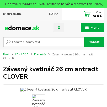
Doprava ZDARMA na 150€. Tešíme sa na Vás aj v novom roku 2026
0
ks
EUR
0908/400 484
za
0 €
Menu
Hľadať
Úvod
ZÁHRADA
Kvetináče
Závesný kvetináč 26 cm antracit
CLOVER
Závesný kvetináč 26 cm antracit
CLOVER