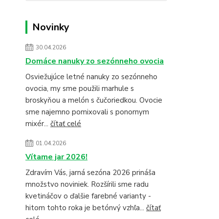
Novinky
30.04.2026
Domáce nanuky zo sezónneho ovocia
Osviežujúce letné nanuky zo sezónneho
ovocia, my sme použili marhule s
broskyňou a melón s čučoriedkou. Ovocie
sme najemno pomixovali s ponornym
mixér...
čítať celé
01.04.2026
Vítame jar 2026!
Zdravím Vás, jarná sezóna 2026 prináša
množstvo noviniek. Rozšírili sme radu
kvetináčov o ďalšie farebné varianty -
hitom tohto roka je betónvý vzhľa...
čítať