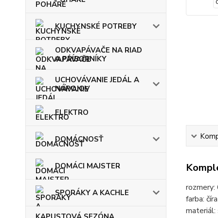
KUCHYNSKÉ POTREBY
ODKVAPÁVAČE NA RIAD
A PRÍBORNÍKY
UCHOVÁVANIE JEDÁL A
NÁPOJOV
ELEKTRO
Kompl
DOMÁCNOSŤ
DOMÁCI MAJSTER
Komple
rozmery:
SPORÁKY A KACHLE
farba: č
materiál:
KAPUSTOVÁ SEZÓNA