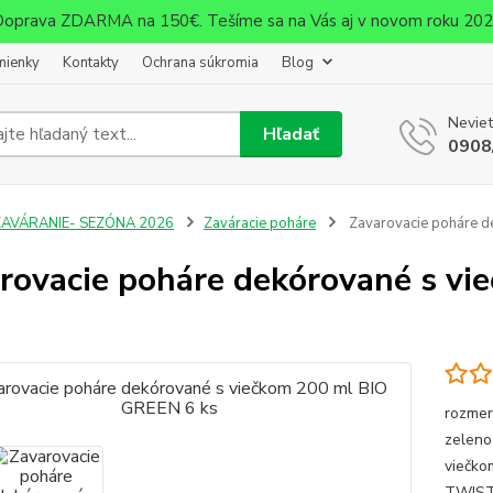
oprava ZDARMA na 150€. Tešíme sa na Vás aj v novom roku 20
mienky
Kontakty
Ochrana súkromia
Blog
Neviet
Hľadať
0908
ZAVÁRANIE- SEZÓNA 2026
Zaváracie poháre
Zavarovacie poháre d
rovacie poháre dekórované s v
rozmer
zeleno
viečko
TWIST