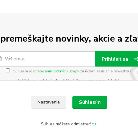
premeškajte novinky, akcie a zľa
Prihlásiť sa
Súhlasím so
spracovaním osobných údajov
za účelom zasielania newslettera.
Môžete sa kedykoľvek odhlásiť. Zasielame raz za 14 dní.
Súhlasím
Nastavenia
Súhlas môžete odmietnuť
tu
.
?key=df8c489dbb92e1ff1826cb98df06be0f
Katalóg internetových 