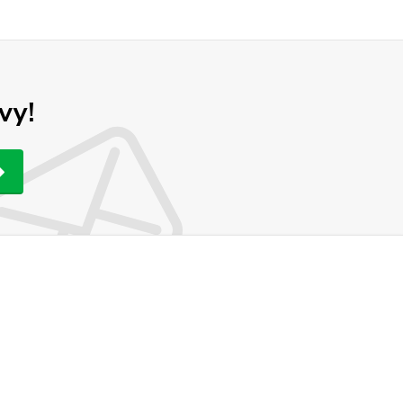
vy!
Vytvorené na
Eshop-rychlo.sk
stránok