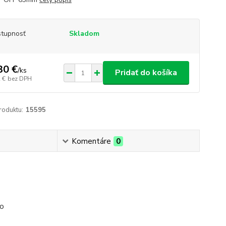
tupnosť
Skladom
30 €
/
ks
Pridať do košíka
 €
bez DPH
roduktu:
15595
Komentáre
0
ko