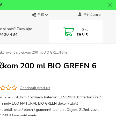
26
Prihlásenie
EUR
e si rady? Zavolajte.
0
ks
za
0 €
/400 484
ekórované s viečkom 200 ml BIO GREEN 6 ks
iečkom 200 ml BIO GREEN 6
Ohodnotiť produkt
y: 6.6x6.5x8.8cm / rozmery balenia: 13.5x20x8.8cmfarba: číra /
 hnedý ECO NATURAL BIO GREEN dekor / zlaté
materiál: sklo / plech / gumenné tesnenieObjem: 212ml, závit:
 OFF 63mm
celý popis