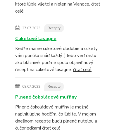
ktoré ľúbia všetci a nielen na Vianoce.
čítať
celé
27.07.2023
Recepty
Cuketové lasagne
Keďže mame cuketové obdobie a cukety
vám ponúka snáď každý :) lebo veď rastu
ako bláznivé, poďme spolu objaviť nový
recept na cuketové lasagne.
čítať celé
08.07.2022
Recepty
Plnené čokoládové muffiny
Plnené čokoládové muffiny je možné
naplniť úplne hocičím, čo ľúbite. V mojom
dnešnom recepte budú plnené nutelou a
čučoriedkami
čítať celé