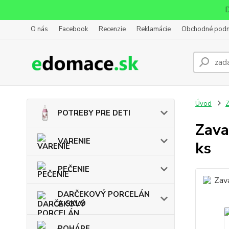
D
O nás
Facebook
Recenzie
Reklamácie
Obchodné pod
Úvod
POTREBY PRE DETI
Zava
VARENIE
ks
PEČENIE
DARČEKOVÝ PORCELÁN
A SKLO
POHÁRE