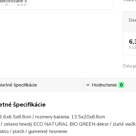
Dos
6,
5,12
Číslo p
etné špecifikácie
Hodnotenie
0
tné špecifikácie
 6.6x6.5x8.8cm / rozmery balenia: 13.5x20x8.8cm
íra / zeleno hnedý ECO NATURAL BIO GREEN dekor / zlaté vieč
 sklo / plech / gumenné tesnenie