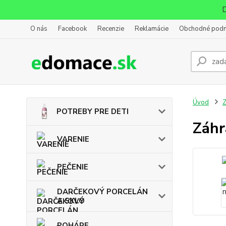
D
O nás
Facebook
Recenzie
Reklamácie
Obchodné pod
Úvod
POTREBY PRE DETI
Záhr
VARENIE
PEČENIE
DARČEKOVÝ PORCELÁN
A SKLO
POHÁRE