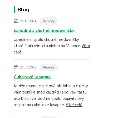
Blog
25.10.2024
Recepty
Ľahodné a chutné medovníčky
Upečme si spolu chutné medovníčky,
ktoré ľúbia všetci a nielen na Vianoce.
čítať
celé
27.07.2023
Recepty
Cuketové lasagne
Keďže mame cuketové obdobie a cukety
vám ponúka snáď každý :) lebo veď rastu
ako bláznivé, poďme spolu objaviť nový
recept na cuketové lasagne.
čítať celé