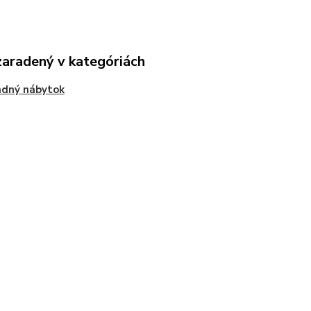
zaradený v kategóriách
adný nábytok