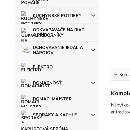
KUCHYNSKÉ POTREBY
ODKVAPÁVAČE NA RIAD
A PRÍBORNÍKY
UCHOVÁVANIE JEDÁL A
NÁPOJOV
ELEKTRO
Kompl
DOMÁCNOSŤ
Komple
DOMÁCI MAJSTER
Nábytková
antracito
SPORÁKY A KACHLE
KAPUSTOVÁ SEZÓNA