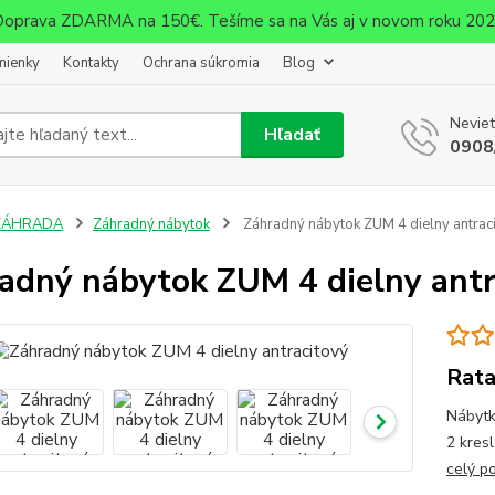
oprava ZDARMA na 150€. Tešíme sa na Vás aj v novom roku 20
mienky
Kontakty
Ochrana súkromia
Blog
Neviet
Hľadať
0908
ZÁHRADA
Záhradný nábytok
Záhradný nábytok ZUM 4 dielny antrac
adný nábytok ZUM 4 dielny antr
Rata
Nábytk
2 kresl
celý p