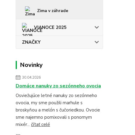
Zima v záhrade
VIANOCE 2025
ZNAČKY
Novinky
30.04.2026
Domáce nanuky zo sezónneho ovocia
Osviežujúce letné nanuky zo sezónneho
ovocia, my sme použili marhule s
broskyňou a melón s čučoriedkou. Ovocie
sme najemno pomixovali s ponornym
mixér...
čítať celé