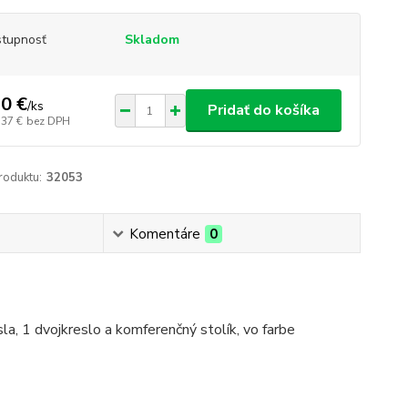
tupnosť
Skladom
0 €
/
ks
Pridať do košíka
,37 €
bez DPH
roduktu:
32053
Komentáre
0
a, 1 dvojkreslo a komferenčný stolík, vo farbe