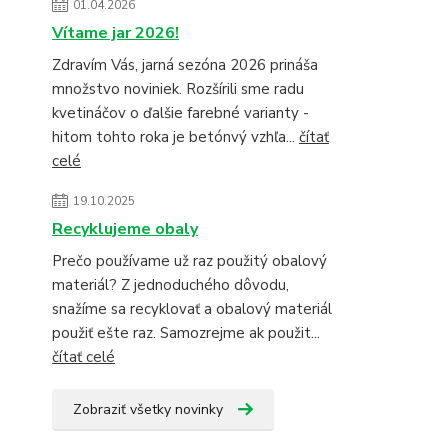
01.04.2026
Vítame jar 2026!
Zdravím Vás, jarná sezóna 2026 prináša
množstvo noviniek. Rozšírili sme radu
kvetináčov o ďalšie farebné varianty -
hitom tohto roka je betónvý vzhľa...
čítať
celé
19.10.2025
Recyklujeme obaly
Prečo používame už raz použitý obalový
materiál? Z jednoduchého dôvodu,
snažíme sa recyklovať a obalový materiál
použiť ešte raz. Samozrejme ak použit...
čítať celé
Zobraziť všetky novinky