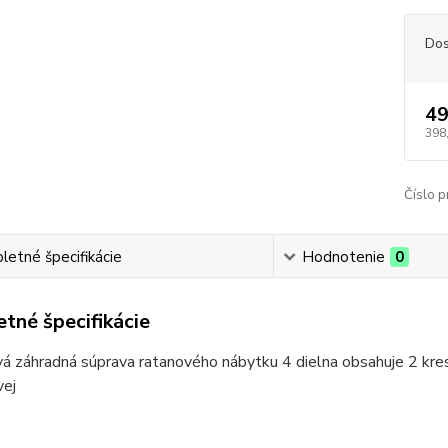
Dos
49
398
Číslo p
etné špecifikácie
Hodnotenie
0
tné špecifikácie
 záhradná súprava ratanového nábytku 4 dielna obsahuje 2 kresl
vej