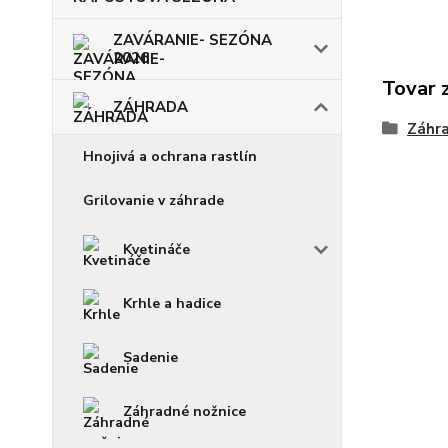
ZAVÁRANIE- SEZÓNA
2026
Tovar 
ZÁHRADA
Záhr
Hnojivá a ochrana rastlín
Grilovanie v záhrade
Kvetináče
Krhle a hadice
Sadenie
Záhradné nožnice