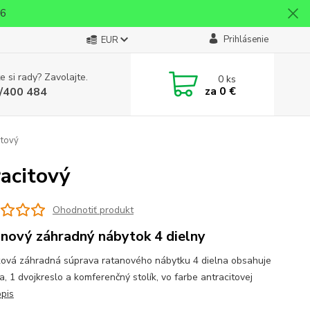
26
Prihlásenie
EUR
e si rady? Zavolajte.
0
ks
za
0 €
/400 484
itový
acitový
Ohodnotiť produkt
nový záhradný nábytok 4 dielny
ová záhradná súprava ratanového nábytku 4 dielna obsahuje
a, 1 dvojkreslo a komferenčný stolík, vo farbe antracitovej
opis