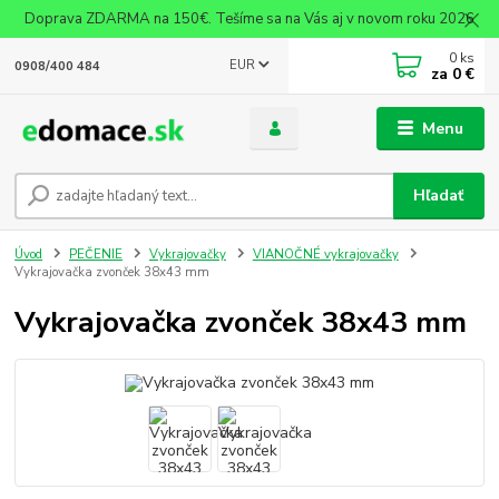
Doprava ZDARMA na 150€. Tešíme sa na Vás aj v novom roku 2026
0
ks
EUR
0908/400 484
za
0 €
Menu
Hľadať
Úvod
PEČENIE
Vykrajovačky
VIANOČNÉ vykrajovačky
Vykrajovačka zvonček 38x43 mm
Vykrajovačka zvonček 38x43 mm