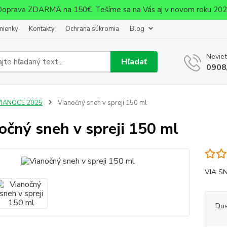
oprava ZDARMA na 150€. Tešíme sa na Vás aj v novom roku 20
mienky
Kontakty
Ochrana súkromia
Blog
Neviet
Hľadať
0908
VIANOCE 2025
Vianočný sneh v spreji 150 ml
očný sneh v spreji 150 ml
VIA SN
Dos