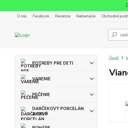
D
O nás
Facebook
Recenzie
Reklamácie
Obchodné pod
Úvod
POTREBY PRE DETI
Vian
VARENIE
PEČENIE
DARČEKOVÝ PORCELÁN
A SKLO
POHÁRE