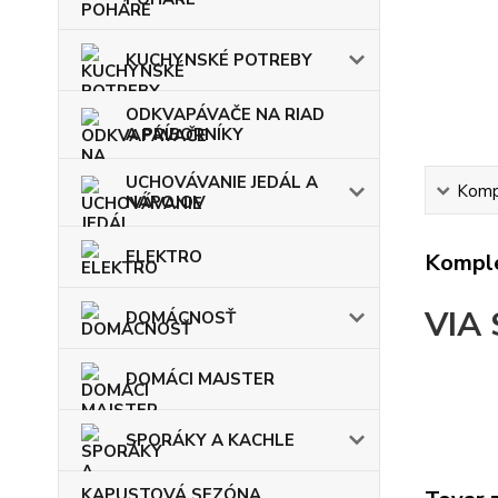
KUCHYNSKÉ POTREBY
ODKVAPÁVAČE NA RIAD
A PRÍBORNÍKY
UCHOVÁVANIE JEDÁL A
Kompl
NÁPOJOV
ELEKTRO
Komple
VIA 
DOMÁCNOSŤ
DOMÁCI MAJSTER
SPORÁKY A KACHLE
KAPUSTOVÁ SEZÓNA