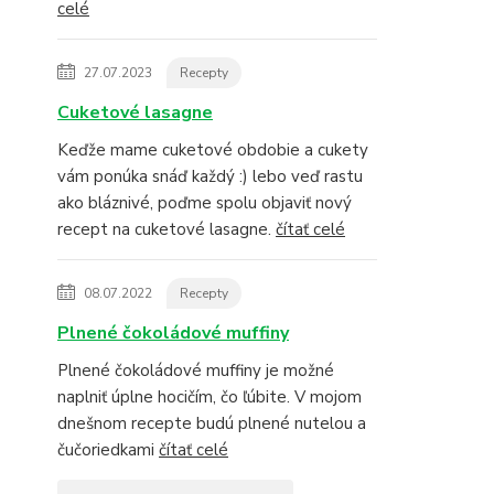
celé
27.07.2023
Recepty
Cuketové lasagne
Keďže mame cuketové obdobie a cukety
vám ponúka snáď každý :) lebo veď rastu
ako bláznivé, poďme spolu objaviť nový
recept na cuketové lasagne.
čítať celé
08.07.2022
Recepty
Plnené čokoládové muffiny
Plnené čokoládové muffiny je možné
naplniť úplne hocičím, čo ľúbite. V mojom
dnešnom recepte budú plnené nutelou a
čučoriedkami
čítať celé