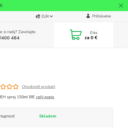
26
Prihlásenie
EUR
e si rady? Zavolajte.
0
ks
za
0 €
/400 484
Ohodnotiť produkt
EH sprej 150ml BIE
celý popis
tupnosť
Skladom