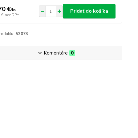
70 €
/
ks
Pridať do košíka
 €
bez DPH
roduktu:
53073
Komentáre
0