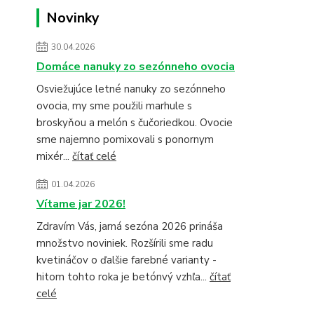
Novinky
30.04.2026
Domáce nanuky zo sezónneho ovocia
Osviežujúce letné nanuky zo sezónneho
ovocia, my sme použili marhule s
broskyňou a melón s čučoriedkou. Ovocie
sme najemno pomixovali s ponornym
mixér...
čítať celé
01.04.2026
Vítame jar 2026!
Zdravím Vás, jarná sezóna 2026 prináša
množstvo noviniek. Rozšírili sme radu
kvetináčov o ďalšie farebné varianty -
hitom tohto roka je betónvý vzhľa...
čítať
celé