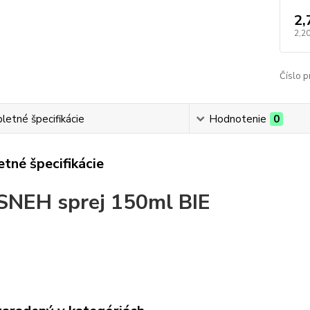
2,
2,20
Číslo p
etné špecifikácie
Hodnotenie
0
tné špecifikácie
SNEH sprej 150ml BIE