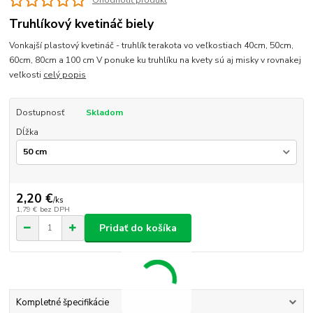
Ohodnotiť produkt
Truhlíkový kvetináč biely
Vonkajší plastový kvetináč - truhlík terakota vo veľkostiach 40cm, 50cm,
60cm, 80cm a 100 cm V ponuke ku truhlíku na kvety sú aj misky v rovnakej
veľkosti
celý popis
Dostupnosť
Skladom
Dĺžka
2,20 €
/
ks
1,79 €
bez DPH
Pridať do košíka
Kompletné špecifikácie