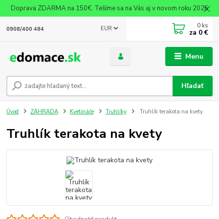
Doprava ZDARMA na 150€. Tešíme sa na Vás aj v novom roku 2026
0
ks
EUR
0908/400 484
za
0 €
Menu
Hľadať
Úvod
ZÁHRADA
Kvetináče
Truhlíky
Truhlík terakota na kvety
Truhlík terakota na kvety