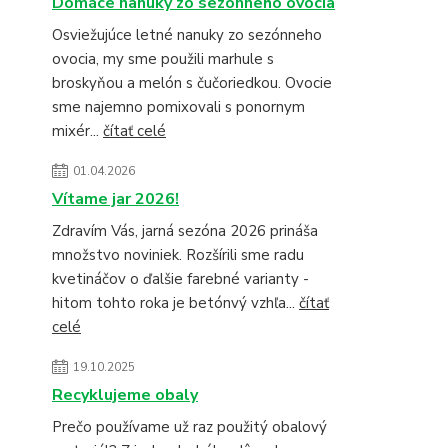
Domáce nanuky zo sezónneho ovocia
Osviežujúce letné nanuky zo sezónneho
ovocia, my sme použili marhule s
broskyňou a melón s čučoriedkou. Ovocie
sme najemno pomixovali s ponornym
mixér...
čítať celé
01.04.2026
Vítame jar 2026!
Zdravím Vás, jarná sezóna 2026 prináša
množstvo noviniek. Rozšírili sme radu
kvetináčov o ďalšie farebné varianty -
hitom tohto roka je betónvý vzhľa...
čítať
celé
19.10.2025
Recyklujeme obaly
Prečo používame už raz použitý obalový