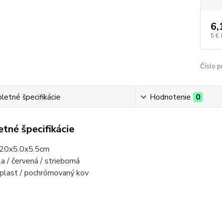
6,
5 €
Číslo p
etné špecifikácie
Hodnotenie
0
tné špecifikácie
 20x5.0x5.5cm
la / červená / strieborná
 plast / pochrómovaný kov