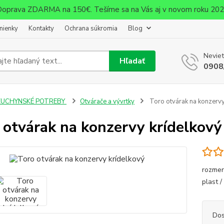
oprava ZDARMA na 150€. Tešíme sa na Vás aj v novom roku 20
mienky
Kontakty
Ochrana súkromia
Blog
Neviet
Hľadať
0908
KUCHYNSKÉ POTREBY
Otvárače a vývrtky
Toro otvárak na konzervy
 otvárak na konzervy krídelkový
rozmer
plast 
Dos