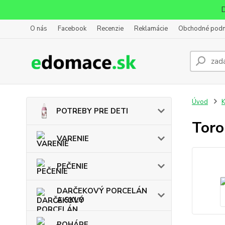
D
O nás
Facebook
Recenzie
Reklamácie
Obchodné pod
Úvod
POTREBY PRE DETI
Toro
VARENIE
PEČENIE
DARČEKOVÝ PORCELÁN
A SKLO
POHÁRE