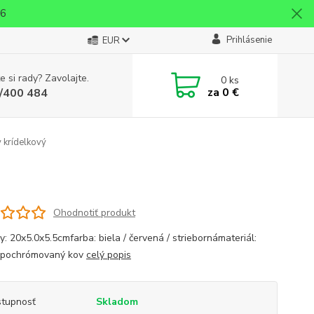
26
Prihlásenie
EUR
e si rady? Zavolajte.
0
ks
za
0 €
/400 484
 krídelkový
Ohodnotiť produkt
y: 20x5.0x5.5cmfarba: biela / červená / striebornámateriál:
/ pochrómovaný kov
celý popis
tupnosť
Skladom