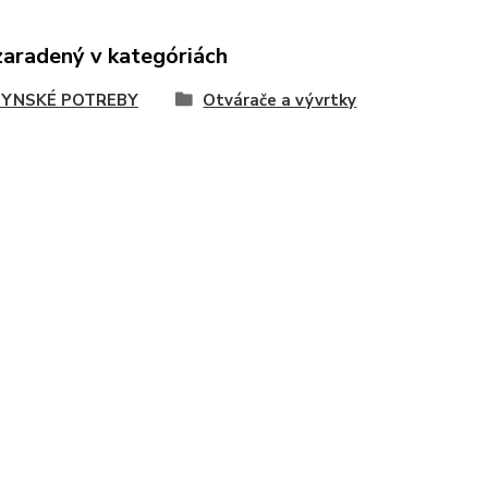
zaradený v kategóriách
YNSKÉ POTREBY
Otvárače a vývrtky