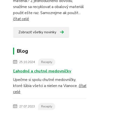
materiál? Z jednoduchého dôvodu,
snažíme sa recyklovať a obalový materiál
použiť ešte raz. Samozrejme ak použit...
čítať celé
Zobraziť všetky novinky
Blog
25.10.2024
Recepty
Ľahodné a chutné medovníčky
Upečme si spolu chutné medovníčky,
ktoré ľúbia všetci a nielen na Vianoce.
čítať
celé
27.07.2023
Recepty