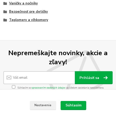
Vaničky a nočníky
Bezpečnosť pre detičky
Teplomery a vlhkomery
Nepremeškajte novinky, akcie a
zľavy!
Prihlásiť sa
Súhlasím so
spracovaním osobných údajov
za účelom zasielania newslettera.
Môžete sa kedykoľvek odhlásiť. Zasielame raz za 14 dní.
Súhlasím
Nastavenia
Vytvorené na
Eshop-rychlo.sk