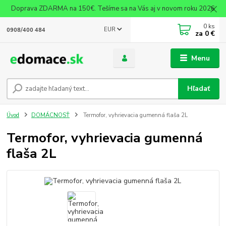
Doprava ZDARMA na 150€. Tešíme sa na Vás aj v novom roku 2026
0
ks
EUR
0908/400 484
za
0 €
Menu
Hľadať
Úvod
DOMÁCNOSŤ
Termofor, vyhrievacia gumenná flaša 2L
Termofor, vyhrievacia gumenná
flaša 2L