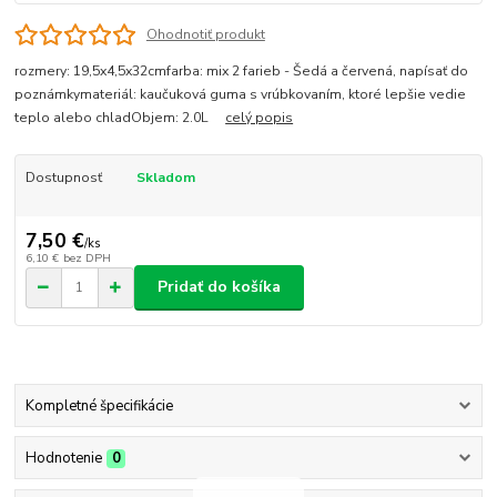
Ohodnotiť produkt
rozmery: 19,5x4,5x32cmfarba: mix 2 farieb - Šedá a červená, napísať do
poznámkymateriál: kaučuková guma s vrúbkovaním, ktoré lepšie vedie
teplo alebo chladObjem: 2.0L
celý popis
Dostupnosť
Skladom
7,50 €
/
ks
6,10 €
bez DPH
Pridať do košíka
Kompletné špecifikácie
Hodnotenie
0