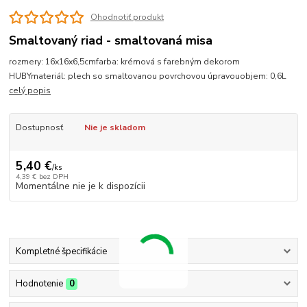
Ohodnotiť produkt
Smaltovaný riad - smaltovaná misa
rozmery: 16x16x6,5cmfarba: krémová s farebným dekorom
HUBYmateriál: plech so smaltovanou povrchovou úpravouobjem: 0,6L
celý popis
Dostupnosť
Nie je skladom
5,40 €
/
ks
4,39 €
bez DPH
Momentálne nie je k dispozícii
Kompletné špecifikácie
Hodnotenie
0