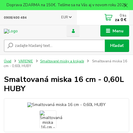
Doprava ZDARMA na 150€. Tešíme sa na Vás aj v novom roku 2026
0
ks
EUR
0908/400 484
za
0 €
Menu
Hľadať
Úvod
VARENIE
Smaltované misky a krájače
Smaltovaná miska 16
cm - 0,60L HUBY
Smaltovaná miska 16 cm - 0,60L
HUBY