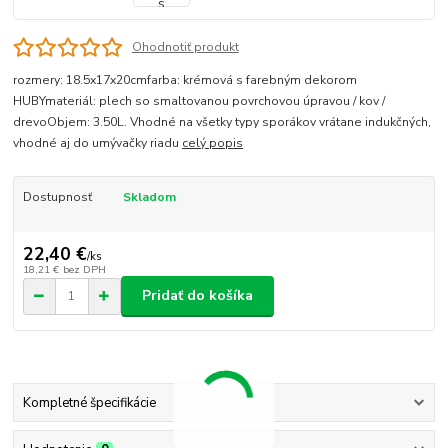
Ohodnotiť produkt
rozmery: 18.5x17x20cmfarba: krémová s farebným dekorom
HUBYmateriál: plech so smaltovanou povrchovou úpravou / kov /
drevoObjem: 3.50L. Vhodné na všetky typy sporákov vrátane indukčných,
vhodné aj do umývačky riadu
celý popis
Dostupnosť
Skladom
22,40 €
/
ks
18,21 €
bez DPH
Pridať do košíka
Kompletné špecifikácie