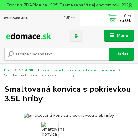
Doprava ZDARMA na 150€. Tešíme sa na Vás aj v novom roku 2026
0
ks
EUR
0908/400 484
za
0 €
Menu
Hľadať
Úvod
VARENIE
Smaltované konvice a smaltované mliekovary
Smaltovaná konvica s pokrievkou 3,5L hríby
Smaltovaná konvica s pokrievkou
3,5L hríby