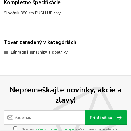
Kompletné špecifikácie
Slnečník 380 cm PUSH UP sivý
Tovar zaradený v kategóriách
Záhradné slnečníky a doplniky
Nepremeškajte novinky, akcie a
zľavy!
Prihlásiť sa
Súhlasím so
spracovaním osobných údajov
za účelom zasielania newslettera.