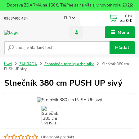
Doprava ZDARMA na 150€. Tešíme sa na Vás aj v novom roku 2026
0
ks
EUR
0908/400 484
za
0 €
Menu
Hľadať
Úvod
ZÁHRADA
Záhradné slnečníky a doplniky
Slnečník 380 cm
PUSH UP sivý
Slnečník 380 cm PUSH UP sivý
Ohodnotiť produkt