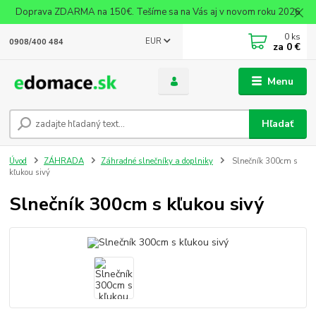
Doprava ZDARMA na 150€. Tešíme sa na Vás aj v novom roku 2026
0
ks
EUR
0908/400 484
za
0 €
Menu
Hľadať
Úvod
ZÁHRADA
Záhradné slnečníky a doplniky
Slnečník 300cm s
kľukou sivý
Slnečník 300cm s kľukou sivý