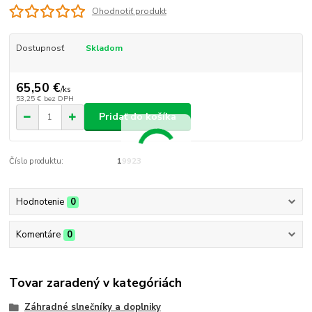
Ohodnotiť produkt
Dostupnosť
Skladom
65,50 €
/
ks
53,25 €
bez DPH
Pridať do košíka
Číslo produktu:
19923
Hodnotenie
0
Komentáre
0
Tovar zaradený v kategóriách
Záhradné slnečníky a doplniky