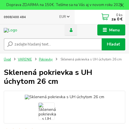
Doprava ZDARMA na 150€. Tešíme sa na Vás aj v novom roku 2026
0
ks
EUR
0908/400 484
za
0 €
Menu
Hľadať
Úvod
VARENIE
Pokrievky
Sklenená pokrievka s UH úchytom 26 cm
Sklenená pokrievka s UH
úchytom 26 cm