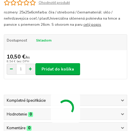
Ohodnotiť produkt
rozmery: 25x25x6cmfarba: číra / strieborná / čiernamateriál: sklo /
nehrdzavejúca oceľ / plastUniverzálna sklenená pokrievka na hrnce a
panvice s priemerom 26cm. S otvorom na paru
celý popis
Dostupnosť
Skladom
10,50 €
/
ks
8,54 €
bez DPH
Pridať do košíka
Kompletné špecifikácie
Hodnotenie
0
Komentáre
0