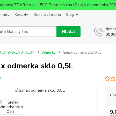
oprava ZDARMA na 150€. Tešíme sa na Vás aj v novom roku 20
mienky
Kontakty
Ochrana súkromia
Blog
Neviet
Hľadať
0908
KUCHYNSKÉ POTREBY
Odmerky
Simax odmerka sklo 0,5L
x odmerka sklo 0,5L
Dos
9,