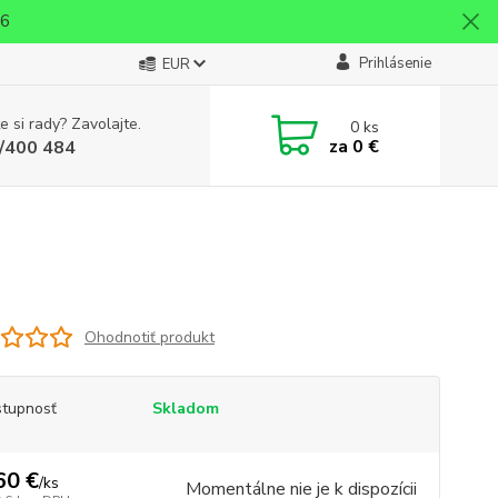
26
Prihlásenie
EUR
e si rady? Zavolajte.
0
ks
za
0 €
/400 484
Ohodnotiť produkt
tupnosť
Skladom
60 €
/
ks
Momentálne nie je k dispozícii