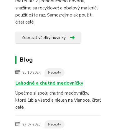
materiál? Z jednoduchého dôvodu,
snažíme sa recyklovať a obalový materiál
použiť ešte raz. Samozrejme ak použit...
čítať celé
Zobraziť všetky novinky
Blog
25.10.2024
Recepty
Ľahodné a chutné medovníčky
Upečme si spolu chutné medovníčky,
ktoré ľúbia všetci a nielen na Vianoce.
čítať
celé
27.07.2023
Recepty