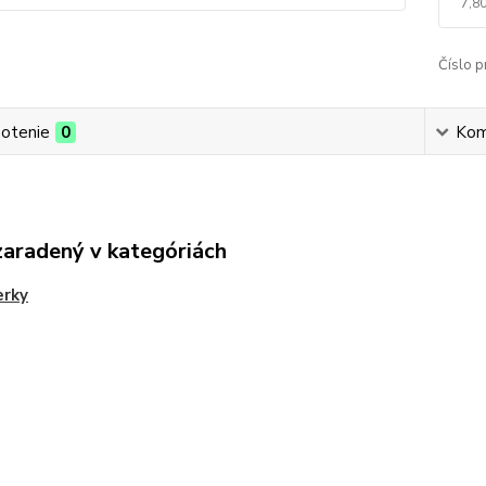
7,80
Číslo p
otenie
0
Kom
zaradený v kategóriách
rky