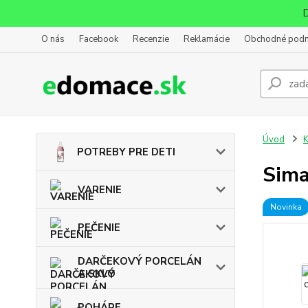
D
O nás
Facebook
Recenzie
Reklamácie
Obchodné pod
Úvod
POTREBY PRE DETI
Sima
VARENIE
Novinka
PEČENIE
DARČEKOVÝ PORCELÁN
A SKLO
POHÁRE