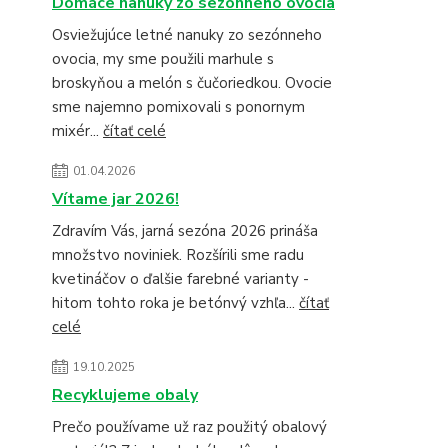
Domáce nanuky zo sezónneho ovocia
Osviežujúce letné nanuky zo sezónneho
ovocia, my sme použili marhule s
broskyňou a melón s čučoriedkou. Ovocie
sme najemno pomixovali s ponornym
mixér...
čítať celé
01.04.2026
Vítame jar 2026!
Zdravím Vás, jarná sezóna 2026 prináša
množstvo noviniek. Rozšírili sme radu
kvetináčov o ďalšie farebné varianty -
hitom tohto roka je betónvý vzhľa...
čítať
celé
19.10.2025
Recyklujeme obaly
Prečo používame už raz použitý obalový