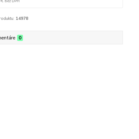
 €
bez DPH
roduktu:
14978
entáre
0