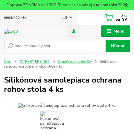
Doprava ZDARMA na 150€. Tešíme sa na Vás aj v novom roku 2026
0
ks
EUR
0908/400 484
za
0 €
Menu
Hľadať
Úvod
POTREBY PRE DETI
Bezpečnosť pre detičky
Silikónová
samolepiaca ochrana rohov stola 4 ks
Silikónová samolepiaca ochrana
rohov stola 4 ks