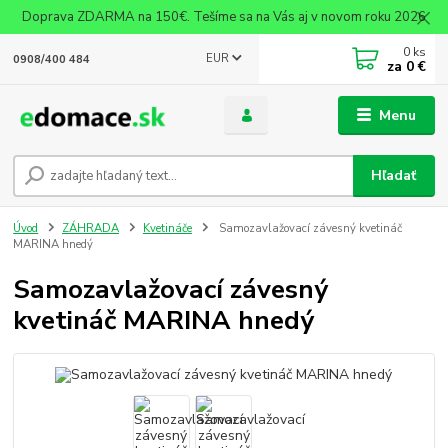
Doprava ZDARMA na 150€. Tešíme sa na Vás aj v novom roku 2026
0
ks
EUR
0908/400 484
za
0 €
Menu
Hľadať
Úvod
ZÁHRADA
Kvetináče
Samozavlažovací závesný kvetináč
MARINA hnedý
Samozavlažovací závesný
kvetináč MARINA hnedý