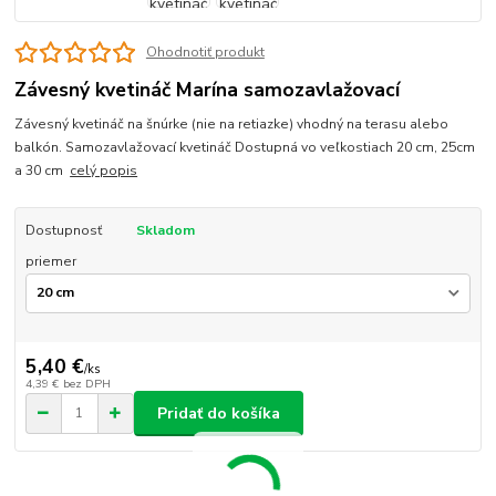
Ohodnotiť produkt
Závesný kvetináč Marína samozavlažovací
Závesný kvetináč na šnúrke (nie na retiazke) vhodný na terasu alebo
balkón. Samozavlažovací kvetináč Dostupná vo veľkostiach 20 cm, 25cm
a 30 cm
celý popis
Dostupnosť
Skladom
priemer
5,40 €
/
ks
4,39 €
bez DPH
Pridať do košíka