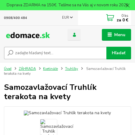
Doprava ZDARMA na 150€. Tešíme sa na Vás aj v novom roku 2026
0
ks
EUR
0908/400 484
za
0 €
Menu
Hľadať
Úvod
ZÁHRADA
Kvetináče
Truhlíky
Samozavlažovací Truhlík
terakota na kvety
Samozavlažovací Truhlík
terakota na kvety