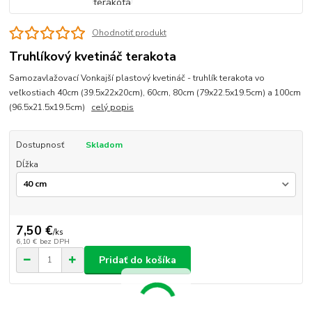
Ohodnotiť produkt
Truhlíkový kvetináč terakota
Samozavlažovací Vonkajší plastový kvetináč - truhlík terakota vo
veľkostiach 40cm (39.5x22x20cm), 60cm, 80cm (79x22.5x19.5cm) a 100cm
(96.5x21.5x19.5cm)
celý popis
Dostupnosť
Skladom
Dĺžka
7,50 €
/
ks
6,10 €
bez DPH
Pridať do košíka