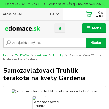
Doprava ZDARMA na 150€. Tešíme sa na Vás aj v novom roku 2026
0
ks
EUR
0908/400 484
za
0 €
Menu
Hľadať
Úvod
ZÁHRADA
Kvetináče
Truhlíky
Samozavlažovací Truhlík
terakota na kvety Gardenia
Samozavlažovací Truhlík
terakota na kvety Gardenia