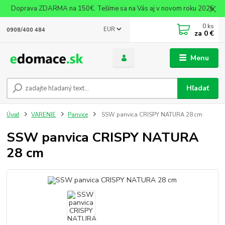
Doprava ZDARMA na 150€. Tešíme sa na Vás aj v novom roku 2026
0
ks
EUR
0908/400 484
za
0 €
Menu
Hľadať
Úvod
VARENIE
Panvice
SSW panvica CRISPY NATURA 28 cm
SSW panvica CRISPY NATURA
28 cm