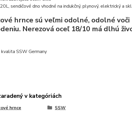
20L, sendičové dno vhodné na indukčný, plynový, elektrický a sk
ové hrnce sú veľmi odolné, odolné voč
deniu.
Nerezová oceľ 18/10 má dlhú živo
 kvalita SSW Germany
zaradený v kategóriách
ové hrnce
SSW