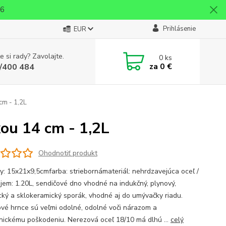
26
Prihlásenie
EUR
e si rady? Zavolajte.
0
ks
za
0 €
/400 484
cm - 1,2L
ou 14 cm - 1,2L
Ohodnotiť produkt
y: 15x21x9,5cmfarba: striebornámateriál: nehrdzavejúca oceľ /
jem: 1.20L, sendičové dno vhodné na indukčný, plynový,
ický a sklokeramický sporák, vhodné aj do umývačky riadu.
vé hrnce sú veľmi odolné, odolné voči nárazom a
ickému poškodeniu. Nerezová oceľ 18/10 má dlhú ...
celý