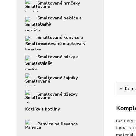
Smaltované hrnčeky
Smaltované pekáče a
plechy
Smaltované konvice a
smaltované mliekovary
Smaltované misky a
krájače
Smaltované čajníky
Kompl
Smaltované džezvy
Komple
Kotlíky a kotliny
rozmery:
Panvice na lievance
farba: st
materiál: