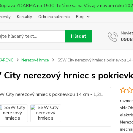
oprava ZDARMA na 150€. Tešíme sa na Vás aj v novom roku 20
mienky
Kontakty
Ochrana súkromia
Blog
Neviet
Hľadať
0908
VARENIE
Nerezové hrnce
SSW City nerezový hrniec s pokrievkou 14 
City nerezový hrniec s pokrievk
rozmer
skloOb
elektr
Nerezo
mechan