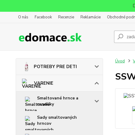
D
O nás
Facebook
Recenzie
Reklamácie
Obchodné pod
Úvod
POTREBY PRE DETI
SSW 
VARENIE
Smaltované hrnce a
randlíky
Sady smaltovaných
hrncov