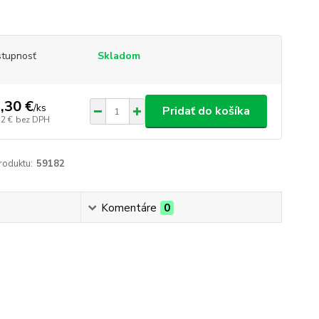
tupnosť
Skladom
,30 €
/
ks
Pridať do košíka
32 €
bez DPH
roduktu:
59182
Komentáre
0