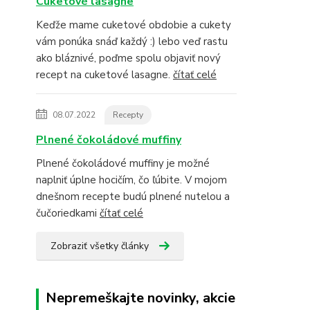
Cuketové lasagne
Keďže mame cuketové obdobie a cukety
vám ponúka snáď každý :) lebo veď rastu
ako bláznivé, poďme spolu objaviť nový
recept na cuketové lasagne.
čítať celé
08.07.2022
Recepty
Plnené čokoládové muffiny
Plnené čokoládové muffiny je možné
naplniť úplne hocičím, čo ľúbite. V mojom
dnešnom recepte budú plnené nutelou a
čučoriedkami
čítať celé
Zobraziť všetky články
Nepremeškajte novinky, akcie