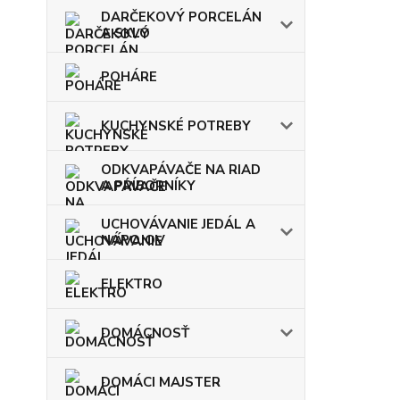
DARČEKOVÝ PORCELÁN
A SKLO
POHÁRE
KUCHYNSKÉ POTREBY
ODKVAPÁVAČE NA RIAD
A PRÍBORNÍKY
UCHOVÁVANIE JEDÁL A
NÁPOJOV
ELEKTRO
DOMÁCNOSŤ
DOMÁCI MAJSTER