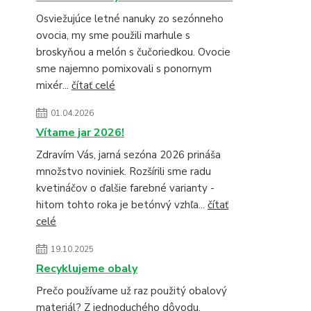
Osviežujúce letné nanuky zo sezónneho
ovocia, my sme použili marhule s
broskyňou a melón s čučoriedkou. Ovocie
sme najemno pomixovali s ponornym
mixér...
čítať celé
01.04.2026
Vítame jar 2026!
Zdravím Vás, jarná sezóna 2026 prináša
množstvo noviniek. Rozšírili sme radu
kvetináčov o ďalšie farebné varianty -
hitom tohto roka je betónvý vzhľa...
čítať
celé
19.10.2025
Recyklujeme obaly
Prečo používame už raz použitý obalový
materiál? Z jednoduchého dôvodu,