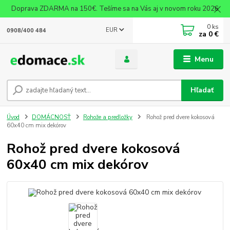
Doprava ZDARMA na 150€. Tešíme sa na Vás aj v novom roku 2026
0
ks
EUR
0908/400 484
za
0 €
Menu
Hľadať
Úvod
DOMÁCNOSŤ
Rohože a predložky
Rohož pred dvere kokosová
60x40 cm mix dekórov
Rohož pred dvere kokosová
60x40 cm mix dekórov