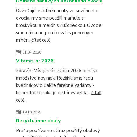
Domáce nanuky zo sezónneho ovocia
Osviežujúce letné nanuky zo sezónneho
ovocia, my sme použili marhule s
broskyňou a melón s čučoriedkou. Ovocie
sme najemno pomixovali s ponornym
mixér...
čítať celé
01.04.2026
Vítame jar 2026!
Zdravím Vás, jarná sezóna 2026 prináša
množstvo noviniek. Rozšírili sme radu
kvetináčov o ďalšie farebné varianty -
hitom tohto roka je betónvý vzhľa...
čítať
celé
19.10.2025
Recyklujeme obaly
Prečo používame už raz použitý obalový