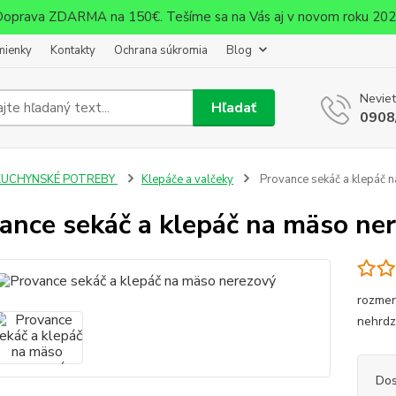
oprava ZDARMA na 150€. Tešíme sa na Vás aj v novom roku 20
mienky
Kontakty
Ochrana súkromia
Blog
Neviet
Hľadať
0908
KUCHYNSKÉ POTREBY
Klepáče a valčeky
Provance sekáč a klepáč 
ance sekáč a klepáč na mäso ne
rozmer
nehrdz
Dos