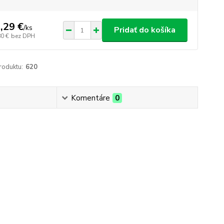
,29 €
/
ks
Pridať do košíka
80 €
bez DPH
roduktu:
620
Komentáre
0