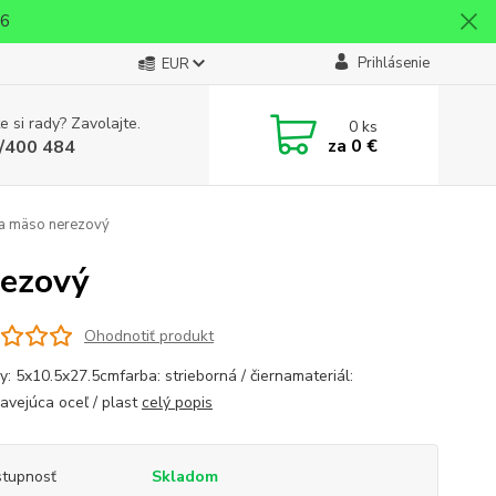
26
Prihlásenie
EUR
e si rady? Zavolajte.
0
ks
za
0 €
/400 484
na mäso nerezový
rezový
Ohodnotiť produkt
y: 5x10.5x27.5cmfarba: strieborná / čiernamateriál:
avejúca oceľ / plast
celý popis
tupnosť
Skladom