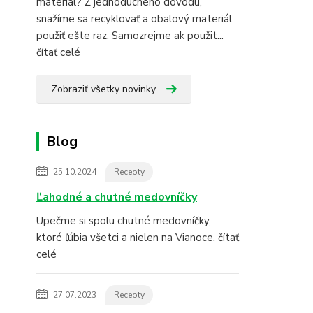
materiál? Z jednoduchého dôvodu,
snažíme sa recyklovať a obalový materiál
použiť ešte raz. Samozrejme ak použit...
čítať celé
Zobraziť všetky novinky
Blog
25.10.2024
Recepty
Ľahodné a chutné medovníčky
Upečme si spolu chutné medovníčky,
ktoré ľúbia všetci a nielen na Vianoce.
čítať
celé
27.07.2023
Recepty