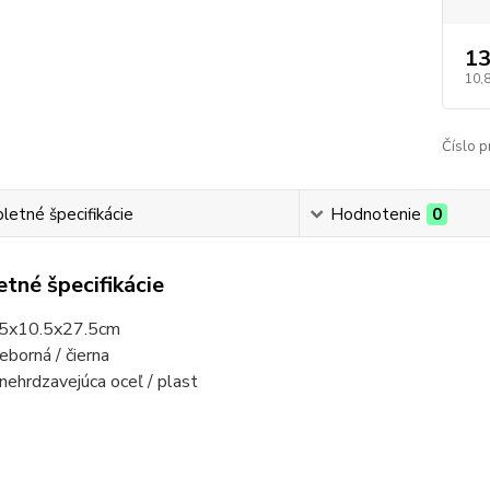
13
10,
Číslo p
etné špecifikácie
Hodnotenie
0
tné špecifikácie
 5x10.5x27.5cm
ieborná / čierna
 nehrdzavejúca oceľ / plast