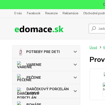
D
O nás
Facebook
Recenzie
Reklamácie
Obchodné pod
Úvod
POTREBY PRE DETI
Prov
VARENIE
PEČENIE
DARČEKOVÝ PORCELÁN
A SKLO
POHÁRE