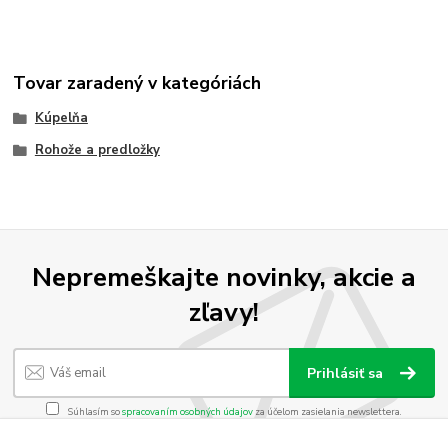
Tovar zaradený v kategóriách
Kúpelňa
Rohože a predložky
Nepremeškajte novinky, akcie a
zľavy!
Prihlásiť sa
Súhlasím so
spracovaním osobných údajov
za účelom zasielania newslettera.
Môžete sa kedykoľvek odhlásiť. Zasielame raz za 14 dní.