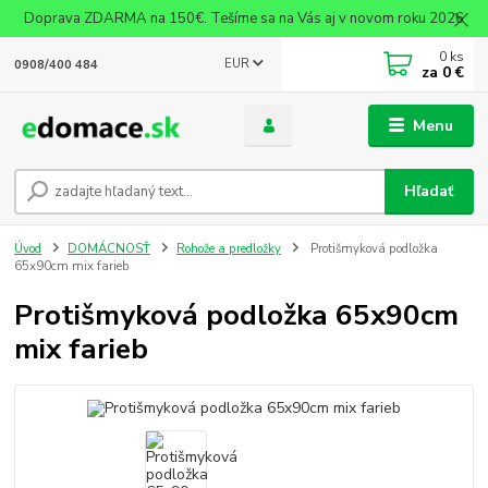
Doprava ZDARMA na 150€. Tešíme sa na Vás aj v novom roku 2026
0
ks
EUR
0908/400 484
za
0 €
Menu
Hľadať
Úvod
DOMÁCNOSŤ
Rohože a predložky
Protišmyková podložka
65x90cm mix farieb
Protišmyková podložka 65x90cm
mix farieb