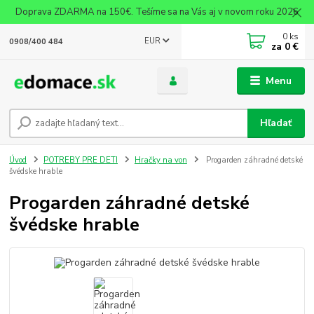
Doprava ZDARMA na 150€. Tešíme sa na Vás aj v novom roku 2026
0
ks
EUR
0908/400 484
za
0 €
Menu
Hľadať
Úvod
POTREBY PRE DETI
Hračky na von
Progarden záhradné detské
švédske hrable
Progarden záhradné detské
švédske hrable