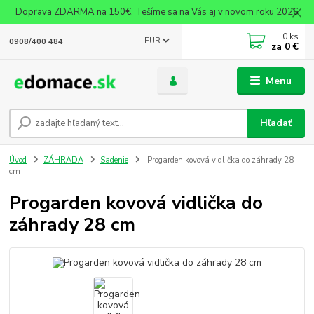
Doprava ZDARMA na 150€. Tešíme sa na Vás aj v novom roku 2026
0
ks
EUR
0908/400 484
za
0 €
Menu
Hľadať
Úvod
ZÁHRADA
Sadenie
Progarden kovová vidlička do záhrady 28
cm
Progarden kovová vidlička do
záhrady 28 cm