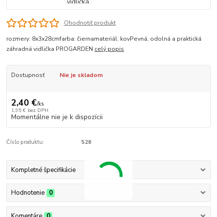
Ohodnotiť produkt
rozmery: 8x3x28cmfarba: čiernamateriál: kovPevná, odolná a praktická
záhradná vidlička PROGARDEN
celý popis
Dostupnosť
Nie je skladom
2,40 €
/
ks
1,95 €
bez DPH
Momentálne nie je k dispozícii
Číslo produktu:
526
Kompletné špecifikácie
Hodnotenie
0
Komentáre
0