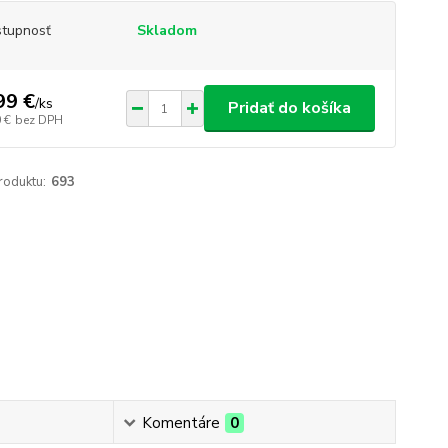
tupnosť
Skladom
99 €
/
ks
Pridať do košíka
 €
bez DPH
roduktu:
693
Komentáre
0