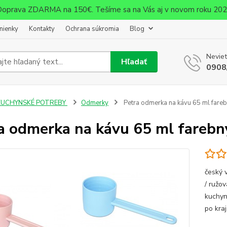
oprava ZDARMA na 150€. Tešíme sa na Vás aj v novom roku 20
mienky
Kontakty
Ochrana súkromia
Blog
Neviet
Hľadať
0908
KUCHYNSKÉ POTREBY
Odmerky
Petra odmerka na kávu 65 ml fare
a odmerka na kávu 65 ml farebn
český 
/ ružov
kuchyn
po kra