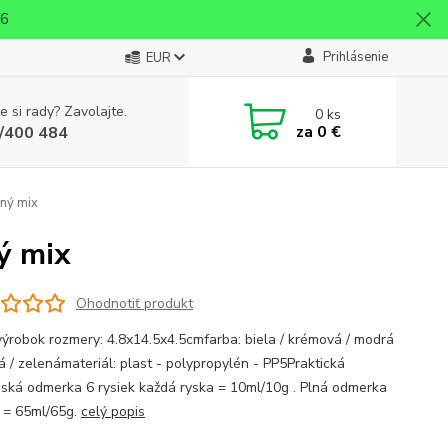
26
Prihlásenie
EUR
e si rady? Zavolajte.
0
ks
za
0 €
/400 484
bný mix
ý mix
Ohodnotiť produkt
výrobok rozmery: 4.8x14.5x4.5cmfarba: biela / krémová / modrá
á / zelenámateriál: plast - polypropylén - PP5Praktická
ská odmerka 6 rysiek každá ryska = 10ml/10g . Plná odmerka
j = 65ml/65g.
celý popis