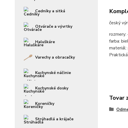
Komple
Cedníky a sitká
český vý
Otvárače a vývrtky
rozmery:
farba: bi
Haluškáre
materiál:
Praktick
Varechy a obracačky
Kuchynské náčinie
Kuchynské dosky
Tovar 
Koreničky
Odme
Strúhadlá a krájače