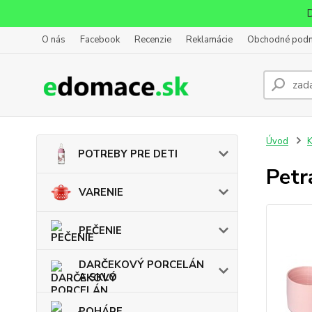
D
O nás
Facebook
Recenzie
Reklamácie
Obchodné pod
Úvod
POTREBY PRE DETI
Petr
VARENIE
PEČENIE
DARČEKOVÝ PORCELÁN
A SKLO
POHÁRE