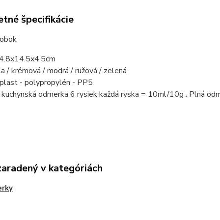
tné špecifikácie
robok
 4.8x14.5x4.5cm
ela / krémová / modrá / ružová / zelená
 plast - polypropylén - PP5
á kuchynská odmerka 6 rysiek každá ryska = 10ml/10g . Plná od
zaradený v kategóriách
rky