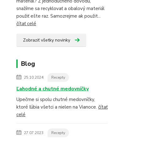
materiál? Z jednoduchého dôvodu,
snažíme sa recyklovať a obalový materiál
použiť ešte raz. Samozrejme ak použit...
čítať celé
Zobraziť všetky novinky
Blog
25.10.2024
Recepty
Ľahodné a chutné medovníčky
Upečme si spolu chutné medovníčky,
ktoré ľúbia všetci a nielen na Vianoce.
čítať
celé
27.07.2023
Recepty