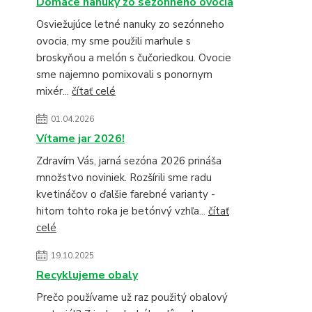
Domáce nanuky zo sezónneho ovocia
Osviežujúce letné nanuky zo sezónneho
ovocia, my sme použili marhule s
broskyňou a melón s čučoriedkou. Ovocie
sme najemno pomixovali s ponornym
mixér...
čítať celé
01.04.2026
Vítame jar 2026!
Zdravím Vás, jarná sezóna 2026 prináša
množstvo noviniek. Rozšírili sme radu
kvetináčov o ďalšie farebné varianty -
hitom tohto roka je betónvý vzhľa...
čítať
celé
19.10.2025
Recyklujeme obaly
Prečo používame už raz použitý obalový