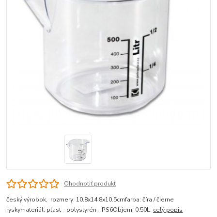
Ohodnotiť produkt
český výrobok, rozmery: 10.8x14.8x10.5cmfarba: číra / čierne
ryskymateriál: plast - polystyrén - PS6Objem: 0.50L.
celý popis