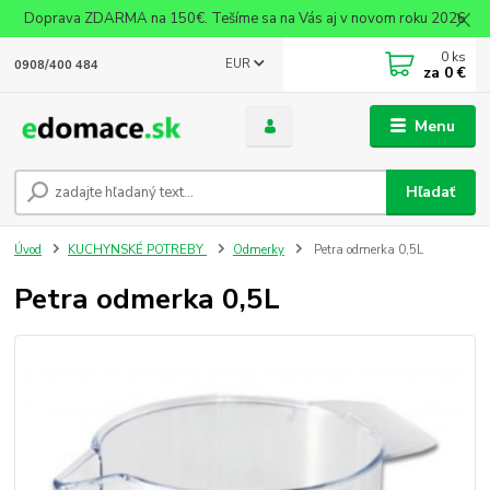
Doprava ZDARMA na 150€. Tešíme sa na Vás aj v novom roku 2026
0
ks
EUR
0908/400 484
za
0 €
Menu
Hľadať
Úvod
KUCHYNSKÉ POTREBY
Odmerky
Petra odmerka 0,5L
Petra odmerka 0,5L