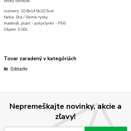
český výrobok,
rozmery: 10.8x14.8x10.5cm
farba: číra / čierne rysky
materiál: plast - polystyrén - PS6
Objem: 0.50L.
Tovar zaradený v kategóriách
Odmerky
Nepremeškajte novinky, akcie a
zľavy!