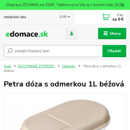
Doprava ZDARMA na 150€. Tešíme sa na Vás aj v novom roku 2026
0
ks
EUR
0908/400 484
za
0 €
Menu
Hľadať
Úvod
KUCHYNSKÉ POTREBY
Odmerky
Petra dóza s odmerkou 1L
béžová
Petra dóza s odmerkou 1L béžová