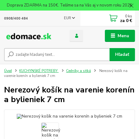
Doprava ZDARMA na 150€. Tešíme sa na Vás aj v novom roku 2026
0
ks
EUR
0908/400 484
za
0 €
Menu
Hľadať
Úvod
KUCHYNSKÉ POTREBY
Cedníky a sitká
Nerezový košík na
varenie korenín a bylieniek 7 cm
Nerezový košík na varenie korenín
a bylieniek 7 cm