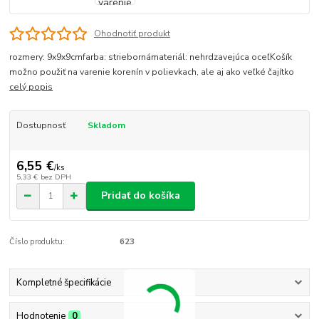
Ohodnotiť produkt
rozmery: 9x9x9cmfarba: striebornámateriál: nehrdzavejúca oceľKošík
možno použiť na varenie korenín v polievkach, ale aj ako veľké čajítko
celý popis
Dostupnosť
Skladom
6,55 €
/
ks
5,33 €
bez DPH
Pridať do košíka
Číslo produktu:
623
Kompletné špecifikácie
Hodnotenie
0