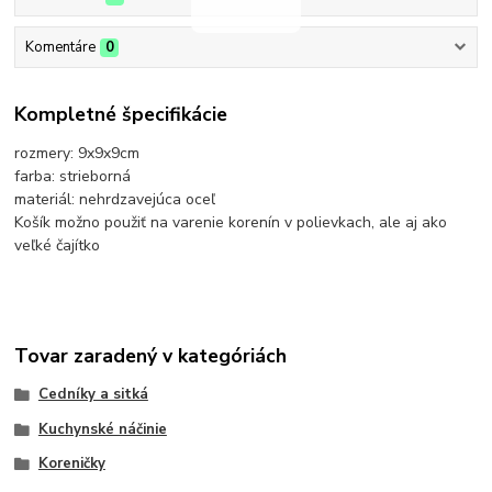
Komentáre
0
Kompletné špecifikácie
rozmery: 9x9x9cm
farba: strieborná
materiál: nehrdzavejúca oceľ
Košík možno použiť na varenie korenín v polievkach, ale aj ako
veľké čajítko
Tovar zaradený v kategóriách
Cedníky a sitká
Kuchynské náčinie
Koreničky