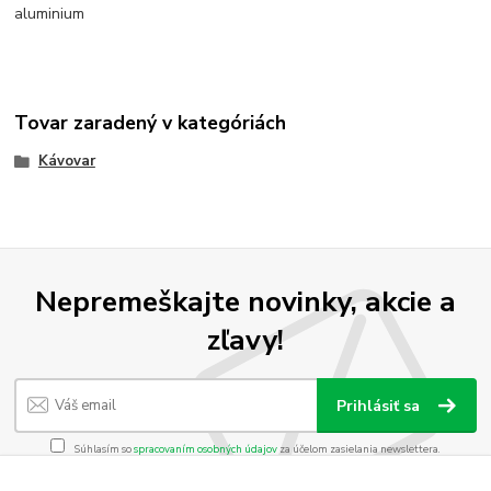
aluminium
Tovar zaradený v kategóriách
Kávovar
Nepremeškajte novinky, akcie a
zľavy!
Prihlásiť sa
Súhlasím so
spracovaním osobných údajov
za účelom zasielania newslettera.
Môžete sa kedykoľvek odhlásiť. Zasielame raz za 14 dní.