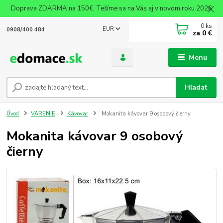
Doprava ZDARMA na 150€. Tešíme sa na Vás aj v novom roku 2026
0
ks
EUR
0908/400 484
za
0 €
Menu
Hľadať
Úvod
VARENIE
Kávovar
Mokanita kávovar 9 osobový čierny
Mokanita kávovar 9 osobový
čierny