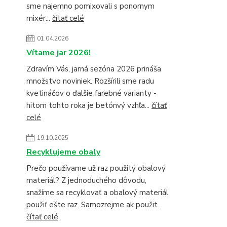
sme najemno pomixovali s ponornym
mixér...
čítať celé
01.04.2026
Vítame jar 2026!
Zdravím Vás, jarná sezóna 2026 prináša
množstvo noviniek. Rozšírili sme radu
kvetináčov o ďalšie farebné varianty -
hitom tohto roka je betónvý vzhľa...
čítať
celé
19.10.2025
Recyklujeme obaly
Prečo používame už raz použitý obalový
materiál? Z jednoduchého dôvodu,
snažíme sa recyklovať a obalový materiál
použiť ešte raz. Samozrejme ak použit...
čítať celé