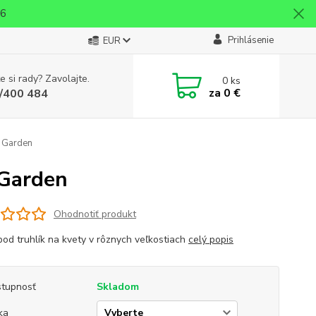
26
Prihlásenie
EUR
e si rady? Zavolajte.
0
ks
za
0 €
/400 484
a Garden
 Garden
Ohodnotiť produkt
pod truhlík na kvety v rôznych veľkostiach
celý popis
tupnosť
Skladom
ka