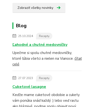
Zobraziť všetky novinky
Blog
25.10.2024
Recepty
Ľahodné a chutné medovníčky
Upečme si spolu chutné medovníčky,
ktoré ľúbia všetci a nielen na Vianoce.
čítať
celé
27.07.2023
Recepty
Cuketové lasagne
Keďže mame cuketové obdobie a cukety
vám ponúka snáď každý :) lebo veď rastu
ako bláznivé, poďme spolu objaviť nový