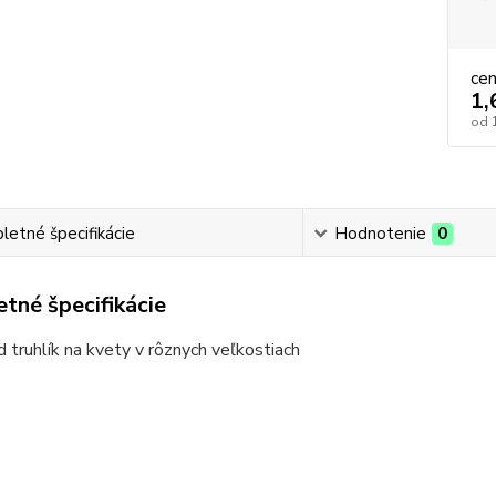
ce
1,
od
etné špecifikácie
Hodnotenie
0
tné špecifikácie
 truhlík na kvety v rôznych veľkostiach