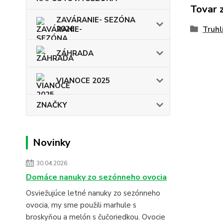
Tovar 
ZAVÁRANIE- SEZÓNA
2026
Truhl
ZÁHRADA
VIANOCE 2025
ZNAČKY
Novinky
30.04.2026
Domáce nanuky zo sezónneho ovocia
Osviežujúce letné nanuky zo sezónneho
ovocia, my sme použili marhule s
broskyňou a melón s čučoriedkou. Ovocie