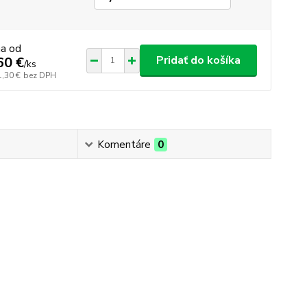
na od
Pridať do košíka
60 €
/
ks
1,30 €
bez DPH
Komentáre
0