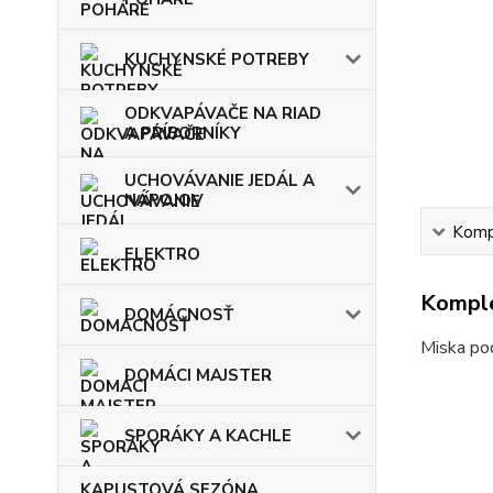
KUCHYNSKÉ POTREBY
ODKVAPÁVAČE NA RIAD
A PRÍBORNÍKY
UCHOVÁVANIE JEDÁL A
NÁPOJOV
Kompl
ELEKTRO
Komple
DOMÁCNOSŤ
Miska pod
DOMÁCI MAJSTER
SPORÁKY A KACHLE
KAPUSTOVÁ SEZÓNA