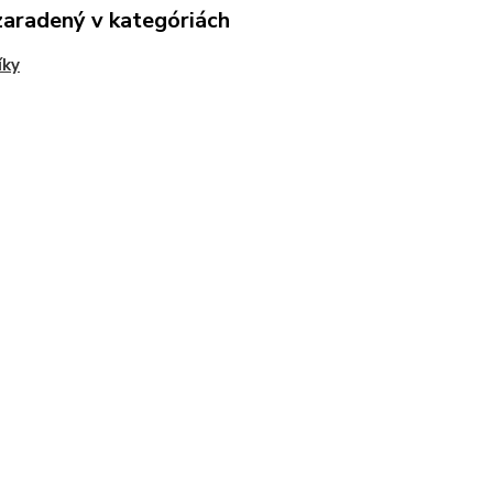
zaradený v kategóriách
íky