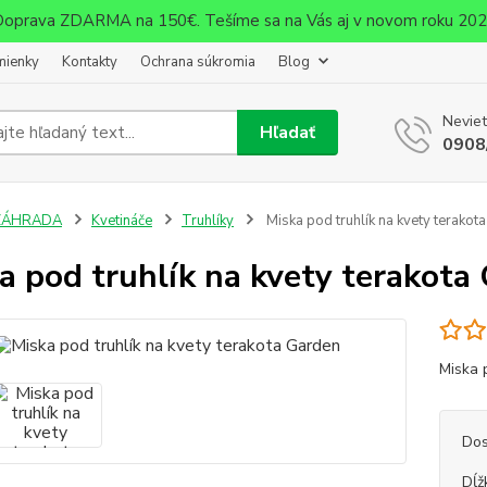
oprava ZDARMA na 150€. Tešíme sa na Vás aj v novom roku 20
mienky
Kontakty
Ochrana súkromia
Blog
Neviet
Hľadať
0908
ZÁHRADA
Kvetináče
Truhlíky
Miska pod truhlík na kvety terakot
a pod truhlík na kvety terakota
Miska 
Dos
Dĺž