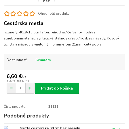
Ohodnotiť produkt
Cestárska metla
rozmery: 40x9x13.5cmfarba: prírodná / červeno-modrá /
striebornámateriál: syntetické vlákno / drevo / kovBez násady. Kovový
úchyt na násadu s vnútorným priemerom 21mm.
celý popis
Dostupnosť
Skladom
6,60 €
/
ks
5,37 €
bez DPH
Pridať do košíka
Číslo produktu:
38838
Podobné produkty
Metla cestárska 30 cm bez násady