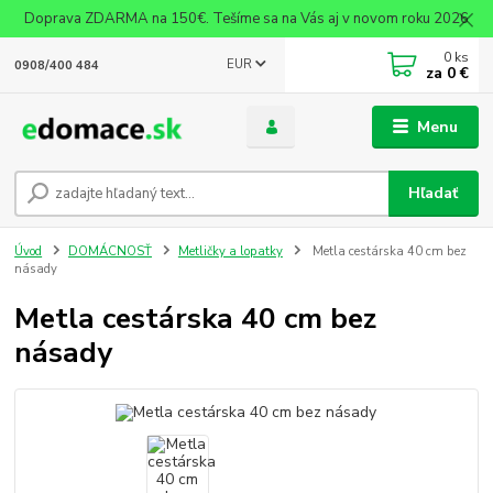
Doprava ZDARMA na 150€. Tešíme sa na Vás aj v novom roku 2026
0
ks
EUR
0908/400 484
za
0 €
Menu
Hľadať
Úvod
DOMÁCNOSŤ
Metličky a lopatky
Metla cestárska 40 cm bez
násady
Metla cestárska 40 cm bez
násady