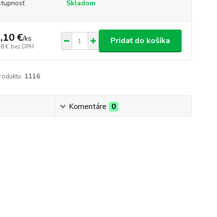
tupnosť
Skladom
,10 €
/
ks
Pridať do košíka
78 €
bez DPH
roduktu:
1116
Komentáre
0