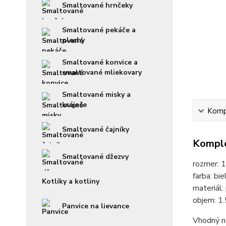
Smaltované hrnčeky
Smaltované pekáče a
plechy
Smaltované konvice a
smaltované mliekovary
Smaltované misky a
krájače
Kompl
Smaltované čajníky
Komple
Smaltované džezvy
rozmer: 
farba: b
Kotlíky a kotliny
materiál
objem: 1
Panvice na lievance
Vhodný n