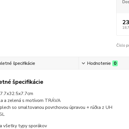
Dos
23
18,
Číslo p
etné špecifikácie
Hodnotenie
0
tné špecifikácie
17.7x32.5x7.7cm
iela a zelená s motívom TRÁVA
: plech so smaltovanou povrchovou úpravou + rúčka z UH
.5L
a všetky typy sporákov