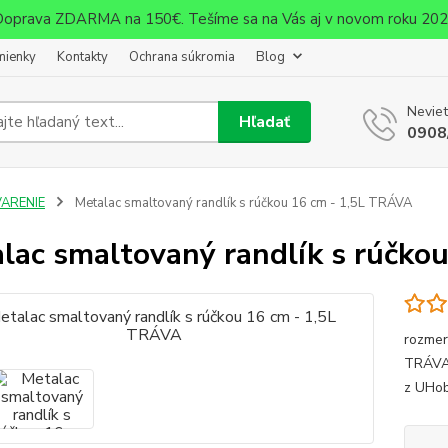
oprava ZDARMA na 150€. Tešíme sa na Vás aj v novom roku 20
mienky
Kontakty
Ochrana súkromia
Blog
Neviet
Hľadať
0908
VARENIE
Metalac smaltovaný randlík s rúčkou 16 cm - 1,5L TRÁVA
lac smaltovaný randlík s rúčko
rozmer
TRÁVAm
z UHob