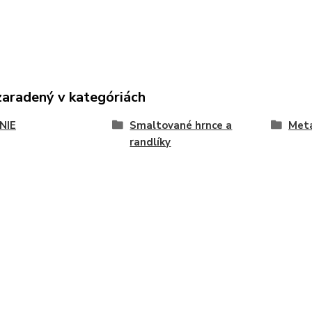
zaradený v kategóriách
NIE
Smaltované hrnce a
Met
randlíky