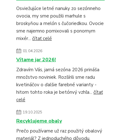
Osviežujúce letné nanuky zo sezónneho
ovocia, my sme použili marhule s
broskyňou a melón s čučoriedkou. Ovocie
sme najemno pomixovali s ponornym
mixér...
čítať celé
01.04.2026
Vítame jar 2026!
Zdravím Vás, jarná sezóna 2026 prináša
množstvo noviniek. Rozšírili sme radu
kvetináčov o ďalšie farebné varianty -
hitom tohto roka je betónvý vzhľa...
čítať
celé
19.10.2025
Recyklujeme obaly
Prečo používame už raz použitý obalový
materiál? Z jednoduchého dôvodu,