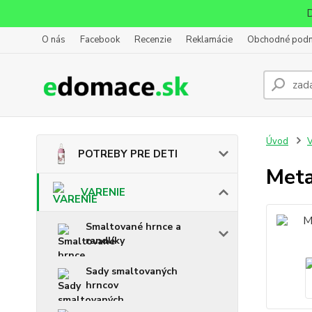
D
O nás
Facebook
Recenzie
Reklamácie
Obchodné pod
Úvod
POTREBY PRE DETI
Meta
VARENIE
Smaltované hrnce a
randlíky
Sady smaltovaných
hrncov