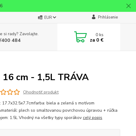
26
Prihlásenie
EUR
e si rady? Zavolajte.
0
ks
za
0 €
/400 484
u 16 cm - 1,5L TRÁVA
Ohodnotiť produkt
: 17.7x32.5x7.7cmfarba: biela a zelená s motívom
ateriál: plech so smaltovanou povrchovou úpravou + rúčka
jem: 1.5L Vhodný na všetky typy sporákov
celý popis