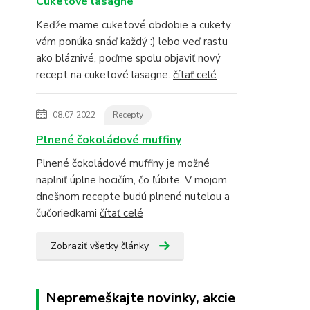
Cuketové lasagne
Keďže mame cuketové obdobie a cukety
vám ponúka snáď každý :) lebo veď rastu
ako bláznivé, poďme spolu objaviť nový
recept na cuketové lasagne.
čítať celé
08.07.2022
Recepty
Plnené čokoládové muffiny
Plnené čokoládové muffiny je možné
naplniť úplne hocičím, čo ľúbite. V mojom
dnešnom recepte budú plnené nutelou a
čučoriedkami
čítať celé
Zobraziť všetky články
Nepremeškajte novinky, akcie