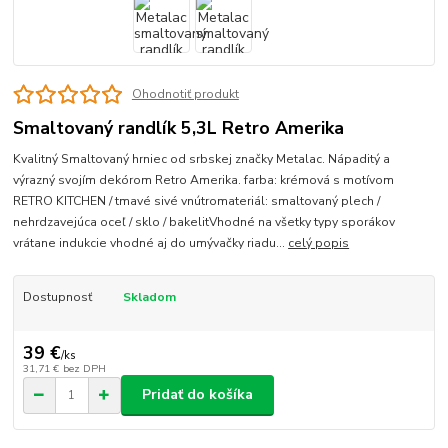
Ohodnotiť produkt
Smaltovaný randlík 5,3L Retro Amerika
Kvalitný Smaltovaný hrniec od srbskej značky Metalac. Nápaditý a
výrazný svojím dekórom Retro Amerika. farba: krémová s motívom
RETRO KITCHEN / tmavé sivé vnútromateriál: smaltovaný plech /
nehrdzavejúca oceľ / sklo / bakelitVhodné na všetky typy sporákov
vrátane indukcie vhodné aj do umývačky riadu...
celý popis
Dostupnosť
Skladom
39 €
/
ks
31,71 €
bez DPH
Pridať do košíka