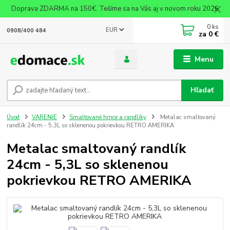
Doprava ZDARMA na 150€. Tešíme sa na Vás aj v novom roku 2026
0
ks
EUR
0908/400 484
za
0 €
Menu
Hľadať
Úvod
VARENIE
Smaltované hrnce a randlíky
Metalac smaltovaný
randlík 24cm - 5,3L so sklenenou pokrievkou RETRO AMERIKA
Metalac smaltovaný randlík
24cm - 5,3L so sklenenou
pokrievkou RETRO AMERIKA