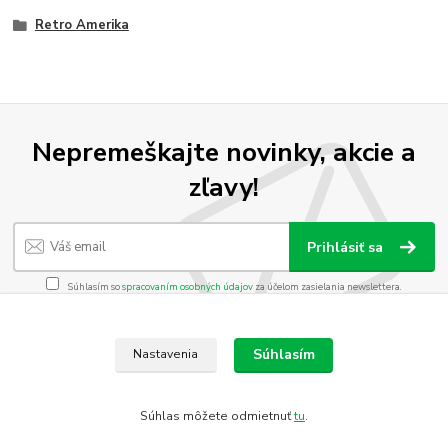
Retro Amerika
Nepremeškajte novinky, akcie a
zľavy!
Prihlásiť sa
Súhlasím so
spracovaním osobných údajov
za účelom zasielania newslettera.
Môžete sa kedykoľvek odhlásiť. Zasielame raz za 14 dní.
Súhlasím
Nastavenia
Vytvorené na
Eshop-rychlo.sk
https://www.heureka.sk/direct/dotaznik/export-review.php?
Súhlas môžete odmietnuť
tu
.
key=df8c489dbb92e1ff1826cb98df06be0f
Katalóg internetových