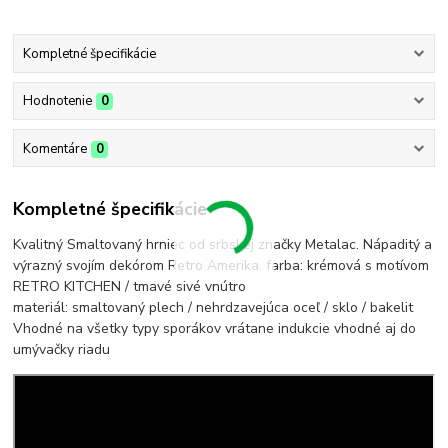
Kompletné špecifikácie
Hodnotenie
0
Komentáre
0
Kompletné špecifikácie
Kvalitný Smaltovaný hrniec od srbskej značky Metalac. Nápaditý a
výrazný svojím dekórom Retro Amerika. farba: krémová s motívom
RETRO KITCHEN / tmavé sivé vnútro
materiál: smaltovaný plech / nehrdzavejúca oceľ / sklo / bakelit
Vhodné na všetky typy sporákov vrátane indukcie vhodné aj do
umývačky riadu