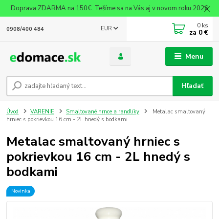
Doprava ZDARMA na 150€. Tešíme sa na Vás aj v novom roku 2026
0
ks
EUR
0908/400 484
za
0 €
Menu
Hľadať
Úvod
VARENIE
Smaltované hrnce a randlíky
Metalac smaltovaný
hrniec s pokrievkou 16 cm - 2L hnedý s bodkami
Metalac smaltovaný hrniec s
pokrievkou 16 cm - 2L hnedý s
bodkami
Novinka