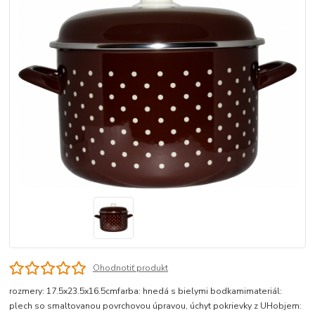
Ohodnotiť produkt
rozmery: 17.5x23.5x16.5cmfarba: hnedá s bielymi bodkamimateriál:
plech so smaltovanou povrchovou úpravou, úchyt pokrievky z UHobjem: