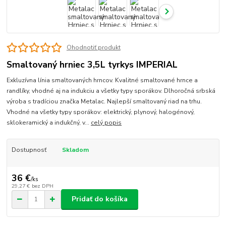
Ohodnotiť produkt
Smaltovaný hrniec 3,5L tyrkys IMPERIAL
Exkluzívna línia smaltovaných hrncov. Kvalitné smaltované hrnce a
randlíky, vhodné aj na indukciu a všetky typy sporákov. Dlhoročná srbská
výroba s tradíciou značka Metalac. Najlepší smaltovaný riad na trhu.
Vhodné na všetky typy sporákov: elektrický, plynový, halogénový,
sklokeramický a indukčný, v...
celý popis
Dostupnosť
Skladom
36 €
/
ks
29,27 €
bez DPH
Pridať do košíka