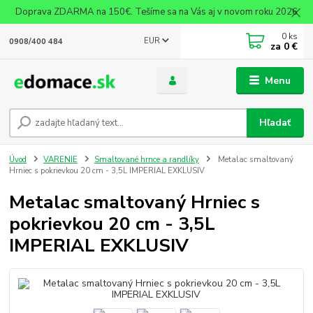
Doprava ZDARMA na 150€. Tešíme sa na Vás aj v novom roku 2026
0
ks
EUR
0908/400 484
za
0 €
Menu
Hľadať
Úvod
VARENIE
Smaltované hrnce a randlíky
Metalac smaltovaný
Hrniec s pokrievkou 20 cm - 3,5L IMPERIAL EXKLUSIV
Metalac smaltovaný Hrniec s
pokrievkou 20 cm - 3,5L
IMPERIAL EXKLUSIV